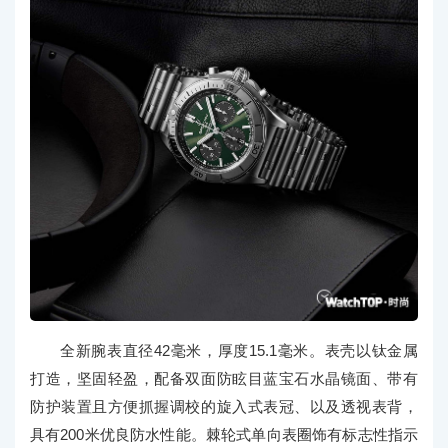
全新腕表直径42毫米，厚度15.1毫米。表壳以钛金属
打造，坚固轻盈，配备双面防眩目蓝宝石水晶镜面、带有
防护装置且方便抓握调校的旋入式表冠、以及透视表背，
具有200米优良防水性能。棘轮式单向表圈饰有标志性指示