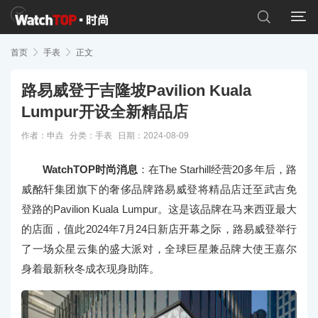


首页

手表

正文
路易威登于吉隆坡Pavilion Kuala
Lumpur开设全新精品店
作者：申垚
分类：
手表
日期：2024-08-09
WatchTOP时尚消息
：在The Starhill经营20多年后，路
威酩轩集团旗下的奢侈品牌路易威登将精品店迁至武吉免
登路的Pavilion Kuala Lumpur。这是该品牌在马来西亚最大
的店面，值此2024年7月24日新店开幕之际，路易威登举行
了一场众星云集的盛大派对，全球巨星兼品牌大使王嘉尔
身着最新秋冬成衣现身助阵。