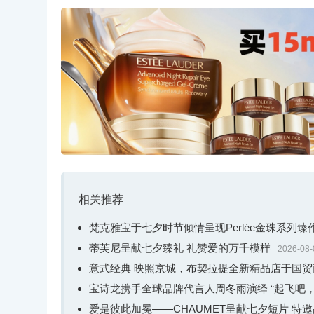
相关推荐
梵克雅宝于七夕时节倾情呈现Perlée金珠系列
隽永风格空间中，TRINITY历经百年的风格故事
蒂芙尼呈献七夕臻礼 礼赞爱的万千模样
2026-08-
100年前，TRINITY戒指的诞生突破了当时
意式经典 映照京城，布契拉提全新精品店于国
量和数量，经过卡地亚的持续创新，呈现多元变化。
宝诗龙携手全球品牌代言人周冬雨演绎 “起飞吧，
常，出现于打火机、书写工具和装饰器物之上。
爱是彼此加冕——CHAUMET呈献七夕短片 特