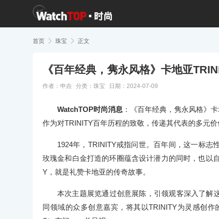
首页

珠宝

正文
《百年经典，隽永风格》卡地亚TRIN
作者：申垚
分类：
珠宝
日期：2024-07-09
WatchTOP时尚消息
：《百年经典，隽永风格》卡地
作为对TRINITY百年历程的致敬，传递其代表的多元
1924年，TRINITY戒指问世。百年间，这
玫瑰金和白金打造的环圈蕴含设计潜力的同时，也以自身
Y，就是礼赞卡地亚的传奇故事。
本次主题展览通过创意展陈，引领观客深入了解
同领域的众多创意嘉宾，将其以TRINITY为灵感创作的作品汇