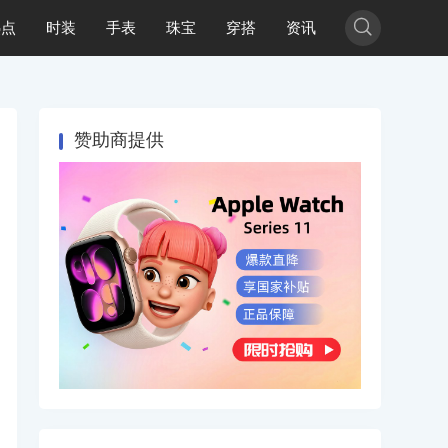

热点
时装
手表
珠宝
穿搭
资讯
赞助商提供