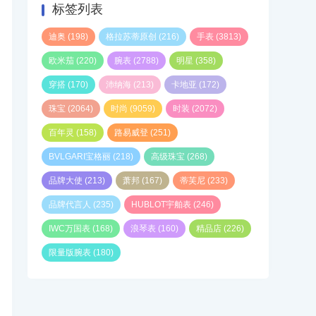
标签列表
迪奥
(198)
格拉苏蒂原创
(216)
手表
(3813)
欧米茄
(220)
腕表
(2788)
明星
(358)
穿搭
(170)
沛纳海
(213)
卡地亚
(172)
珠宝
(2064)
时尚
(9059)
时装
(2072)
百年灵
(158)
路易威登
(251)
BVLGARI宝格丽
(218)
高级珠宝
(268)
品牌大使
(213)
萧邦
(167)
蒂芙尼
(233)
品牌代言人
(235)
HUBLOT宇舶表
(246)
IWC万国表
(168)
浪琴表
(160)
精品店
(226)
限量版腕表
(180)