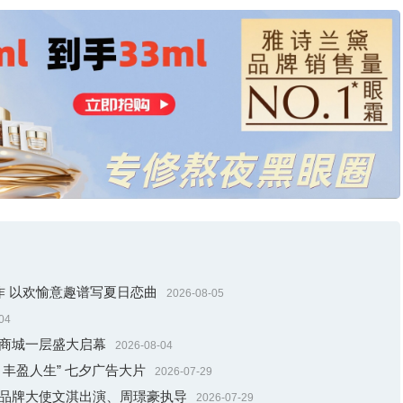
臻作 以欢愉意趣谱写夏日恋曲
2026-08-05
徐徐展开。
04
固有的珠宝设计理念，开创出崭新的艺术风格。岁月流转，环圈的造型、体
贸商城一层盛大启幕
2026-08-04
同时，三环设计也成为卡地亚的美学元素，以丰富多样的形式融入日
丰盈人生” 七夕广告大片
2026-07-29
邀品牌大使文淇出演、周璟豪执导
2026-07-29