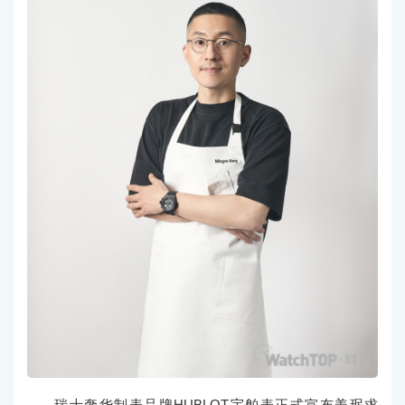
瑞士奢华制表品牌HUBLOT宇舶表正式宣布姜珉求