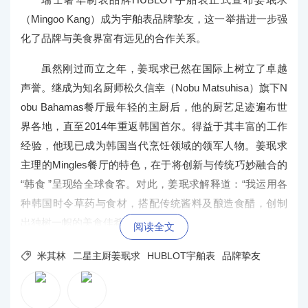
（Mingoo Kang）成为宇舶表品牌挚友，这一举措进一步强
化了品牌与美食界富有远见的合作关系。
虽然刚过而立之年，姜珉求已然在国际上树立了卓越
声誉。继成为知名厨师松久信幸（Nobu Matsuhisa）旗下N
obu Bahamas餐厅最年轻的主厨后，他的厨艺足迹遍布世
界各地，直至2014年重返韩国首尔。得益于其丰富的工作
经验，他现已成为韩国当代烹饪领域的领军人物。姜珉求
主理的Mingles餐厅的特色，在于将创新与传统巧妙融合的
“韩食 ”呈现给全球食客。对此，姜珉求解释道：“我运用各
种韩国时令草药与食材，搭配传统酱料及酿造食醋，创制
出独树一帜的美食佳肴。”
阅读全文

米其林
二星主厨姜珉求
HUBLOT宇舶表
品牌挚友