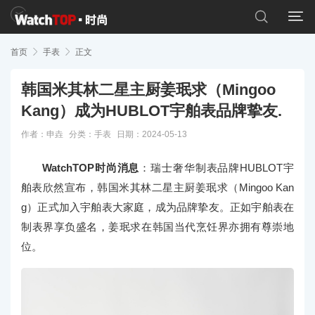


首页

手表

正文
韩国米其林二星主厨姜珉求（Mingoo
Kang）成为HUBLOT宇舶表品牌挚友.
作者：申垚
分类：
手表
日期：2024-05-13
WatchTOP时尚消息
：瑞士奢华制表品牌HUBLOT宇
舶表欣然宣布，韩国米其林二星主厨姜珉求（Mingoo Kan
g）正式加入宇舶表大家庭，成为品牌挚友。正如宇舶表在
制表界享负盛名，姜珉求在韩国当代烹饪界亦拥有尊崇地
位。