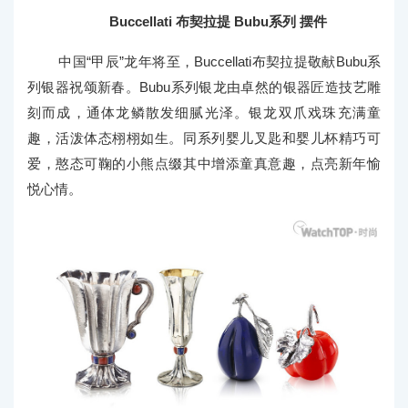
Buccellati 布契拉提 Bubu系列 摆件
中国“甲辰”龙年将至，Buccellati布契拉提敬献Bubu系
列银器祝颂新春。Bubu系列银龙由卓然的银器匠造技艺雕
刻而成，通体龙鳞散发细腻光泽。银龙双爪戏珠充满童
趣，活泼体态栩栩如生。同系列婴儿叉匙和婴儿杯精巧可
爱，憨态可鞠的小熊点缀其中增添童真意趣，点亮新年愉
悦心情。