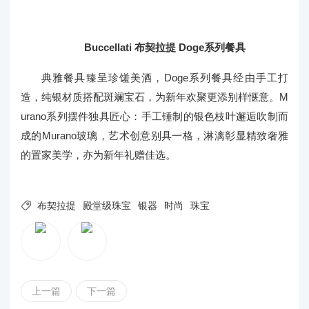
Buccellati 布契拉提 Doge系列餐具
典雅餐具臻呈珍馐美酒，Doge系列餐具经由手工打
造，纯银材质搭配斑斓宝石，为新年欢聚更添别样惬意。M
urano系列摆件独具匠心：手工锤制的银色枝叶邂逅吹制而
成的Murano玻璃，艺术创意别具一格，淋漓彰显精致奢雅
的置家美学，亦为新年礼赠佳选。

布契拉提
殿堂级珠宝
银器
时尚
珠宝
上一篇
下一篇