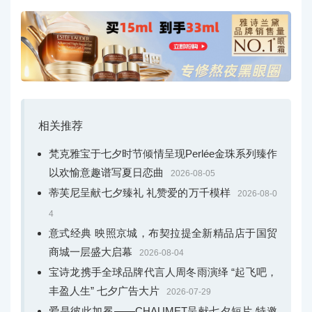
相关推荐
梵克雅宝于七夕时节倾情呈现Perlée金珠系列臻作
以欢愉意趣谱写夏日恋曲
2026-08-05
蒂芙尼呈献七夕臻礼 礼赞爱的万千模样
2026-08-0
4
意式经典 映照京城，布契拉提全新精品店于国贸
商城一层盛大启幕
2026-08-04
宝诗龙携手全球品牌代言人周冬雨演绎 “起飞吧，
丰盈人生” 七夕广告大片
2026-07-29
爱是彼此加冕——CHAUMET呈献七夕短片 特邀