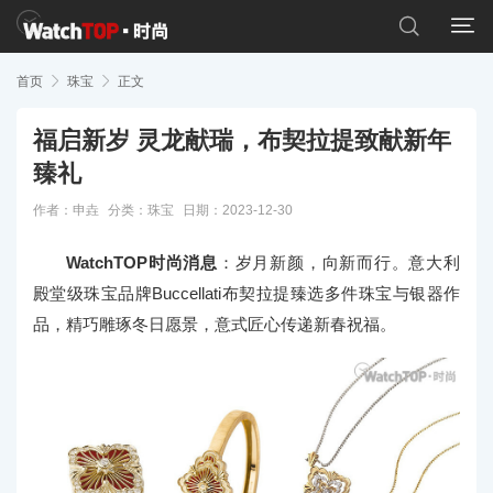


首页

珠宝

正文
福启新岁 灵龙献瑞，布契拉提致献新年
臻礼
作者：申垚
分类：
珠宝
日期：2023-12-30
WatchTOP时尚消息
：岁月新颜，向新而行。意大利
殿堂级珠宝品牌Buccellati布契拉提臻选多件珠宝与银器作
品，精巧雕琢冬日愿景，意式匠心传递新春祝福。