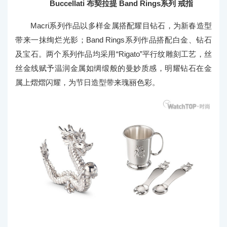
Buccellati 布契拉提 Band Rings系列 戒指
Macri系列作品以多样金属搭配耀目钻石，为新春造型
带来一抹绚烂光影；Band Rings系列作品搭配白金、钻石
及宝石。两个系列作品均采用“Rigato”平行纹雕刻工艺，丝
丝金线赋予温润金属如绸缎般的曼妙质感，明耀钻石在金
属上熠熠闪耀，为节日造型带来瑰丽色彩。