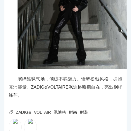
演绎酷飒气场，倾绽不羁魅力。诠释松弛风格，拥抱
充沛能量。ZADIG&VOLTAIRE飒迪格唤启自在，亮出别样
锋芒。

ZADIG&
VOLTAIR
飒迪格
时尚
时装