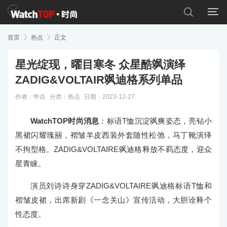


首页

热点

正文
星光绽现，曜目寒冬 众星酷飒演绎
ZADIG&VOLTAIR飒迪格系列单品
作者：申垚
分类：
热点
日期：2023-12-27
WatchTOP时尚消息
：标语T恤沉淀飒爽姿态，亮钻小
黑裙闪耀瑰丽，褶皱羊皮西装外套随性松弛，马丁靴演绎
不拘型格。ZADIG&VOLTAIRE飒迪格释放不羁态度，迎众
星青睐。
演员刘诗诗身穿ZADIG&VOLTAIRE飒迪格标语T恤和
褶皱皮裙，出席新剧《一念关山》宣传活动，大胆诠释个
性态度。