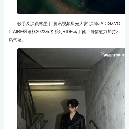
歌手及演员林墨于“腾讯视频星光大赏”演绎ZADIG&VO
LTAIRE飒迪格2023秋冬系列RIDE马丁靴，自信魅力加持不
羁气场。