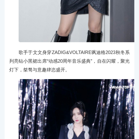
歌手于文文身穿ZADIG&VOLTAIRE飒迪格2023秋冬系
列亮钻小黑裙出席“动感20周年音乐盛典”，自在闪耀，聚光
灯下，桀骜与意趣肆恣盛开。