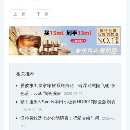
上一篇
下一篇
ZEITWERK时间机械腕表950铂金款
ZEITWERK时间机械腕表以朗格独创的跳字式数字显
示装置呈现时间。作为第二代表款，在2009年发布的第一
相关推荐
代表款基础上进行革新，配备了带有两枚主发条的专利设
爱彼推出皇家橡树系列自动上链浮动式陀飞轮“夜
计发条盒，动力储存翻倍增至72小时。腕表搭载L043.6型
色蓝，云50”陶瓷腕表
2026-08-05
机芯，由451枚部件组成的机芯经手工精心修饰，充分彰显
精工推出5 Sports本田小板凳HDB010限量版腕表
了朗格精益求精的严格标准。铂金950款搭配银灰色表盘和
2026-08-05
经黑色镀铑处理的时间桥，与之颜色相呼应的指针令表盘
浪琴表甄选七夕心动腕表：把爱交给时间
设计更显和谐优雅，动力储存指示格少于12小时部分则以
2026-08
红色标记，令表盘更富有表现力。腕表清晰且新颖的时间
-04