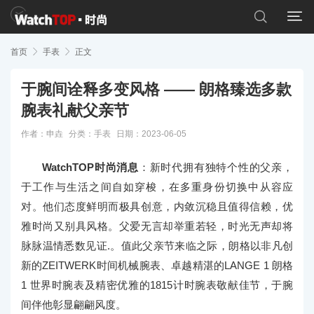


首页

手表

正文
于腕间诠释多变风格 —— 朗格臻选多款
腕表礼献父亲节
作者：申垚
分类：
手表
日期：2023-06-05
WatchTOP时尚消息
：新时代拥有独特个性的父亲，
于工作与生活之间自如穿梭，在多重身份切换中从容应
对。他们态度鲜明而极具创意，内敛沉稳且值得信赖，优
雅时尚又别具风格。父爱无言却举重若轻，时光无声却将
脉脉温情悉数见证.。值此父亲节来临之际，朗格以非凡创
新的ZEITWERK时间机械腕表、卓越精湛的LANGE 1 朗格
1 世界时腕表及精密优雅的1815计时腕表敬献佳节，于腕
间伴他彰显翩翩风度。