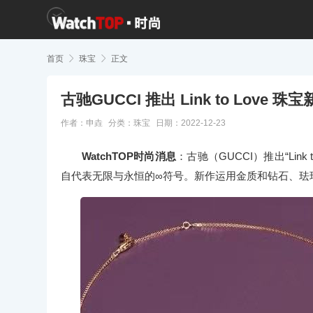
首页

珠宝

正文
古驰GUCCI 推出 Link to Love
作者：申垚
分类：
珠宝
日期：2022-12-23
WatchTOP时尚消息
：古驰（GUCCI）推出“Li
自代表无限与永恒的∞符号。新作运用金质和钻石、珐