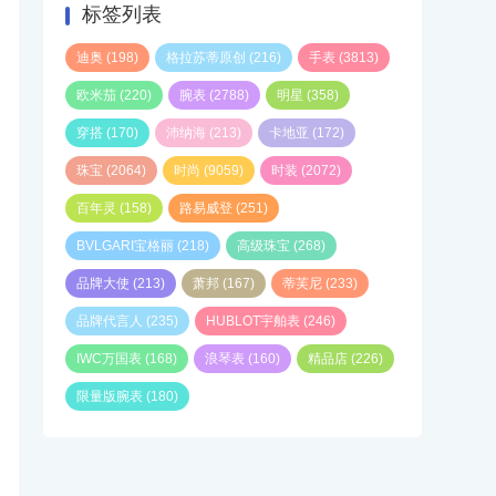
标签列表
迪奥
(198)
格拉苏蒂原创
(216)
手表
(3813)
欧米茄
(220)
腕表
(2788)
明星
(358)
穿搭
(170)
沛纳海
(213)
卡地亚
(172)
珠宝
(2064)
时尚
(9059)
时装
(2072)
百年灵
(158)
路易威登
(251)
BVLGARI宝格丽
(218)
高级珠宝
(268)
品牌大使
(213)
萧邦
(167)
蒂芙尼
(233)
品牌代言人
(235)
HUBLOT宇舶表
(246)
IWC万国表
(168)
浪琴表
(160)
精品店
(226)
限量版腕表
(180)