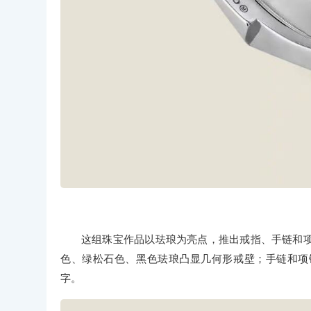
这组珠宝作品以珐琅为亮点，推出戒指、手链和
色、绿松石色、黑色珐琅凸显几何形戒壁；手链和项链
字。