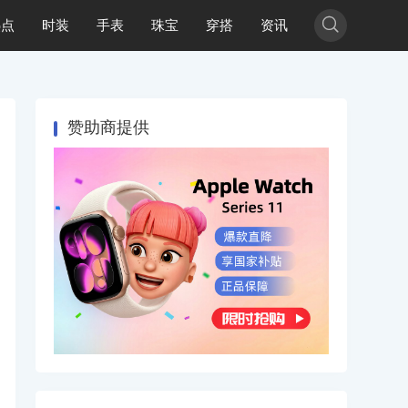

热点
时装
手表
珠宝
穿搭
资讯
赞助商提供