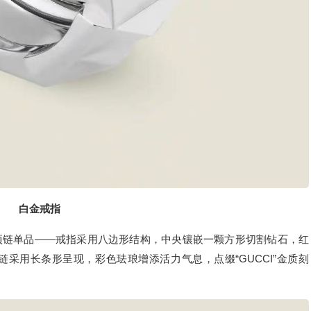
白金戒指
项链单品——戒指采用八边形结构，中央镶嵌一颗方形切割钻石，红
采用长条形呈现，彩色珐琅增添活力气息，点缀“GUCCI”金质刻