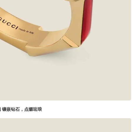
 镶嵌钻石，点缀珐琅