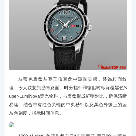
灰蓝色表盘从赛车仪表盘中汲取灵感，装饰粒面纹
理，令人联想到沥青路面。时分指针和镶贴时标涂覆黑色S
uper-LumiNova荧光物料，与表盘形成鲜明对比，确保清晰
易读，结合带有红色尖端的中央秒针以及黑色外缘上的蓝
灰色刻度，指示时间信息。