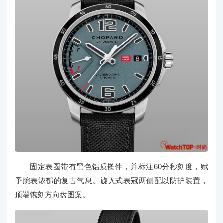
固定表圈带有黑色铝质嵌件，并标注60分秒刻度，赋
予腕表浓郁的复古气息。旋入式表冠两侧配以防护装置，
顶端镌刻方向盘图案。