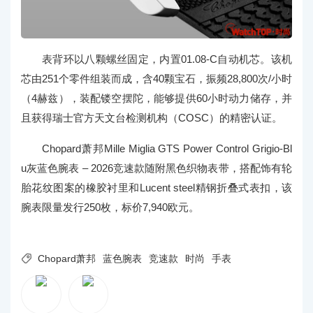
表背环以八颗螺丝固定，内置01.08-C自动机芯。该机
芯由251个零件组装而成，含40颗宝石，振频28,800次/小时
（4赫兹），装配镂空摆陀，能够提供60小时动力储存，并
且获得瑞士官方天文台检测机构（COSC）的精密认证。
Chopard萧邦Mille Miglia GTS Power Control Grigio-Bl
u灰蓝色腕表 – 2026竞速款随附黑色织物表带，搭配饰有轮
胎花纹图案的橡胶衬里和Lucent steel精钢折叠式表扣，该
腕表限量发行250枚，标价7,940欧元。

Chopard萧邦
蓝色腕表
竞速款
时尚
手表