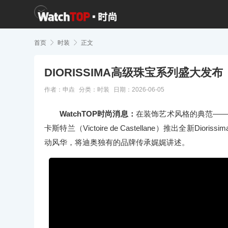
首页

时装

正文
DIORISSIMA高级珠宝系列盛大发布
作者：申垚
分类：
时装
日期：2026-06-05
WatchTOP时尚消息：
在装饰艺术风格的典范——Pa
卡斯特兰（Victoire de Castellane）推出全
动风华，将迪奥独有的品牌传承娓娓讲述。