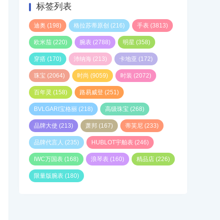
标签列表
迪奥
(198)
格拉苏蒂原创
(216)
手表
(3813)
欧米茄
(220)
腕表
(2788)
明星
(358)
穿搭
(170)
沛纳海
(213)
卡地亚
(172)
珠宝
(2064)
时尚
(9059)
时装
(2072)
百年灵
(158)
路易威登
(251)
BVLGARI宝格丽
(218)
高级珠宝
(268)
品牌大使
(213)
萧邦
(167)
蒂芙尼
(233)
品牌代言人
(235)
HUBLOT宇舶表
(246)
IWC万国表
(168)
浪琴表
(160)
精品店
(226)
限量版腕表
(180)