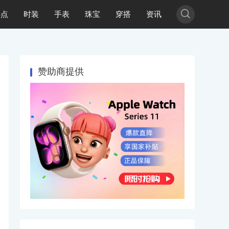

热点
时装
手表
珠宝
穿搭
资讯
赞助商提供