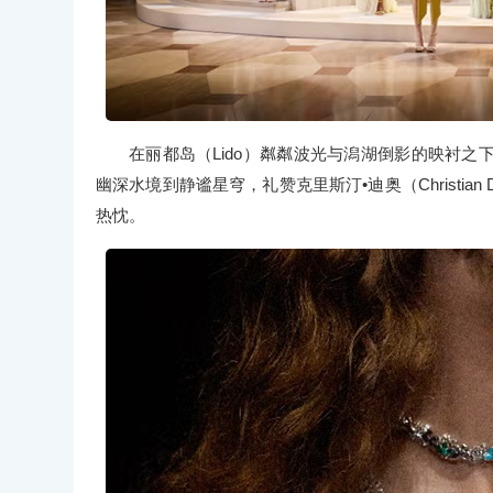
在丽都岛（Lido）粼粼波光与潟湖倒影的映衬
幽深水境到静谧星穹，礼赞克里斯汀•迪奥（Christi
热忱。