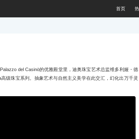
首页
lazzo del Casinò的优雅殿堂里，迪奥珠宝艺术总监维多利娅・德
新Diorissima高级珠宝系列。抽象艺术与自然主义美学在此交汇，幻化出万千灵