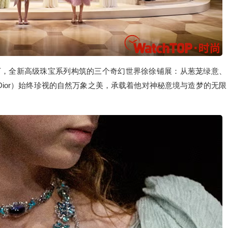
之下，全新高级珠宝系列构筑的三个奇幻世界徐徐铺展：从葱茏绿意、
an Dior）始终珍视的自然万象之美，承载着他对神秘意境与造梦的无限