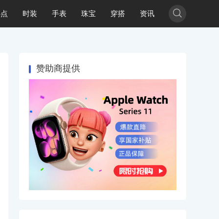

热点
时装
手表
珠宝
穿搭
资讯
赞助商提供