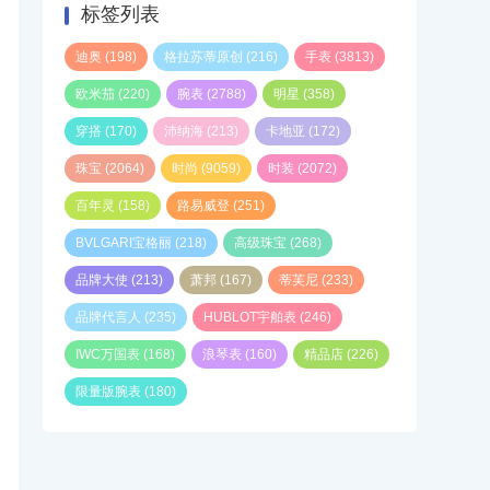
标签列表
迪奥
(198)
格拉苏蒂原创
(216)
手表
(3813)
欧米茄
(220)
腕表
(2788)
明星
(358)
穿搭
(170)
沛纳海
(213)
卡地亚
(172)
珠宝
(2064)
时尚
(9059)
时装
(2072)
百年灵
(158)
路易威登
(251)
BVLGARI宝格丽
(218)
高级珠宝
(268)
品牌大使
(213)
萧邦
(167)
蒂芙尼
(233)
品牌代言人
(235)
HUBLOT宇舶表
(246)
IWC万国表
(168)
浪琴表
(160)
精品店
(226)
限量版腕表
(180)