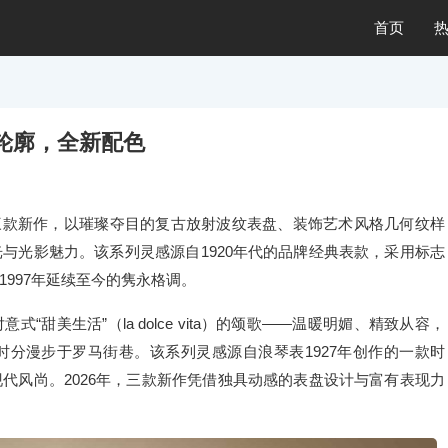
首页
轮廓，全新配色
三款新作，以璀璨夺目的复古放射波纹表盘、装饰艺术风格几何纹样
与光影魅力。该系列灵感源自1920年代的品牌经典表款，采用标志
997年延续至今的隽永格调。
甜美生活”（la dolce vita）的颂歌——温暖明媚、精致从容，
分漫步于罗马街巷。该系列灵感源自浪琴表1927年创作的一款时
代风尚。2026年，三款新作凭借独具动感的表盘设计与富有表现力