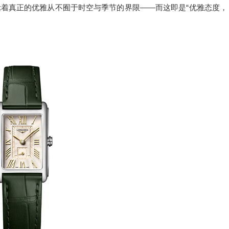
着真正的优雅从不囿于时空与季节的界限——而这即是“优雅态度，