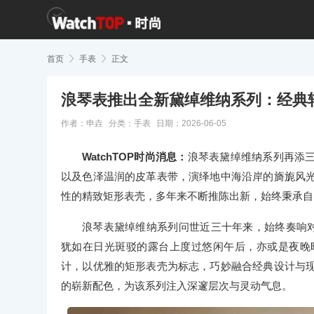
首页

手表

正文
浪琴表推出全新黛绰维纳系列：经典
作者：申垚
分类：
手表
日期：2026-06-05
WatchTOP时尚消息：
浪琴表黛绰维纳系列再添
以及色泽温润的皮革表带，演绎地中海沿岸的旖旎风光
性的精致矩形表壳，多年来不断推陈出新，始终秉承自1
浪琴表黛绰维纳系列问世近三十年来，始终奏响对意式“
犹如在日光斑驳的露台上度过悠闲午后，亦或是夜晚时
计，以优雅的矩形表壳为标志，巧妙融合经典设计与现
的崭新配色，为该系列注入深邃层次与灵动气息。