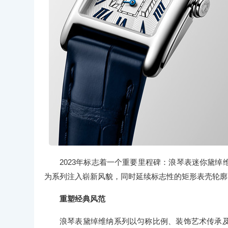
2023年标志着一个重要里程碑：浪琴表迷你黛
为系列注入崭新风貌，同时延续标志性的矩形表壳轮廓
重塑经典风范
浪琴表黛绰维纳系列以匀称比例、装饰艺术传承