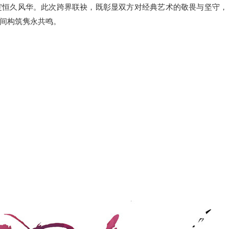
绽恒久风华。此次跨界联袂，既彰显双方对经典艺术的敬畏与坚守，
间构筑隽永共鸣。