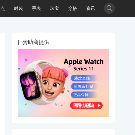

热点
时装
手表
珠宝
穿搭
资讯
赞助商提供