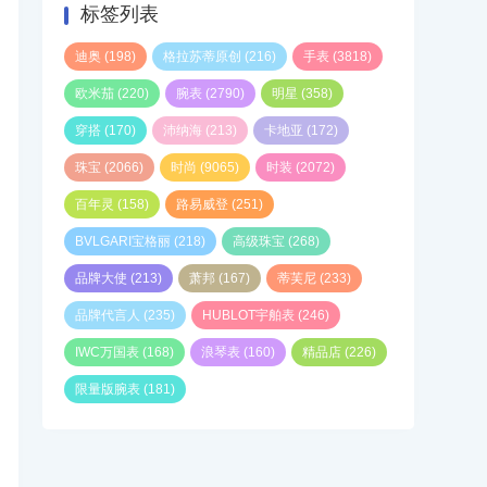
标签列表
迪奥
(198)
格拉苏蒂原创
(216)
手表
(3818)
欧米茄
(220)
腕表
(2790)
明星
(358)
穿搭
(170)
沛纳海
(213)
卡地亚
(172)
珠宝
(2066)
时尚
(9065)
时装
(2072)
百年灵
(158)
路易威登
(251)
BVLGARI宝格丽
(218)
高级珠宝
(268)
品牌大使
(213)
萧邦
(167)
蒂芙尼
(233)
品牌代言人
(235)
HUBLOT宇舶表
(246)
IWC万国表
(168)
浪琴表
(160)
精品店
(226)
限量版腕表
(181)