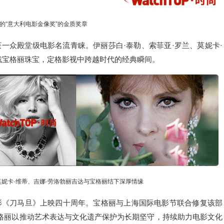
的“意大利电影金像奖”的金质奖章
一众殿堂级电影名流青睐。伊丽莎白·泰勒、索菲亚·罗兰、莫妮卡·
戴宝格丽珠宝，定格影视中跨越时代的经典瞬间。
莫妮卡·维蒂、吉娜·劳洛勃丽吉达与宝格丽结下深厚情缘
影《刀马旦》上映四十周年。宝格丽与上海国际电影节联合修复该部
宝格丽以推动艺术表达与文化遗产保护为长期坚守，持续助力电影文化