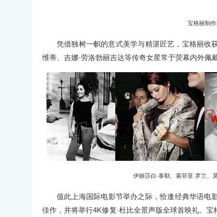
宝格丽制作
凭借独树一帜的意式美学与精湛匠艺，宝格丽收获
维蒂、吉娜·劳洛勃丽吉达等传奇女星常于荧幕内外佩
伊丽莎白·泰勒、索菲亚·罗兰、
值此上海国际电影节举办之际，恰逢经典华语电
佳作，并将举行4K修复·杜比全景声版全球首映礼。