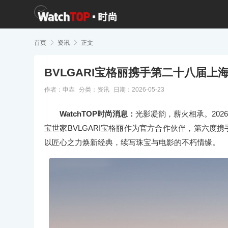
首页

资讯

正文
BVLGARI宝格丽携手第二十八届上
作者：申垚
分类：
资讯
日期：2026-05-23
WatchTOP时尚消息：
光影凝韵，薪火相承。202
宝世家BVLGARI宝格丽作为官方合作伙伴，第六度
以匠心之力焕新经典，续写珠宝与电影的不朽情缘。