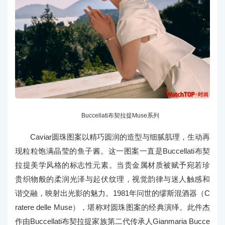
Buccellati布契拉提Muse系列
Caviar圆珠图案以精巧圆润的造型与细腻肌理，生动再
现粒粒饱满晶莹的鱼子酱。这一图案一直是Buccellati布契
拉提美学风格的标志性元素。当贵金属材质被赋予宛若珍
贵织物般的柔润光泽与起伏纹理，视觉韵律与迷人触感和
谐交融，映射出光影的魅力。1981年问世的缪斯混酒器（C
ratere delle Muse），堪称对圆珠图案的经典演绎。此件杰
作由Buccellati布契拉提家族第二代传承人Gianmaria Bucce