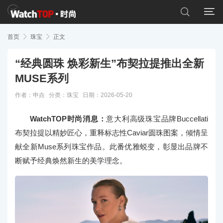


首页

珠宝

正文
“经典圆珠 焕彩新生”布契拉提推出全新
MUSE系列
作者：申垚
分类：
珠宝
日期：2026-05-20
WatchTOP时尚消息：
意大利高级珠宝品牌Buccellati
布契拉提以精妙匠心，重释标志性Caviar圆珠图案，倾情呈
献全新Muse系列珠宝作品。此番优雅蜕变，彰显出品牌不
断赋予经典焕然新生的美学理念。