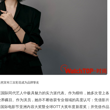
欣然宣布三吉彩花成为品牌挚友
至国际同代艺人中极具魅力的实力派代表。作为模特，她多次登上各
业界瞩目。作为演员，她亦不断收获专业领域的高度认可：凭借影片
24年第29届釜山国际电影节亚洲内容大奖暨全球OTT大奖年度新星奖；并凭借作品