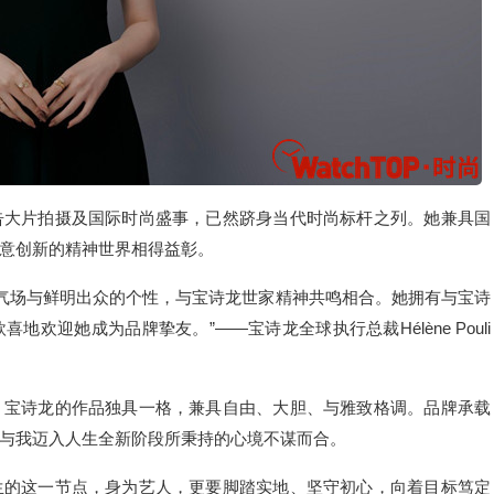
告大片拍摄及国际时尚盛事，已然跻身当代时尚标杆之列。她兼具国
意创新的精神世界相得益彰。
气场与鲜明出众的个性，与宝诗龙世家精神共鸣相合。她拥有与宝诗
欢迎她成为品牌挚友。”——宝诗龙全球执行总裁Hélène Pouli
。宝诗龙的作品独具一格，兼具自由、大胆、与雅致格调。品牌承载
与我迈入人生全新阶段所秉持的心境不谋而合。
生的这一节点，身为艺人，更要脚踏实地、坚守初心，向着目标笃定