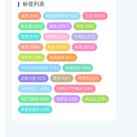
标签列表
迪奥
(198)
格拉苏蒂原创
(216)
手表
(3812)
欧米茄
(220)
腕表
(2787)
明星
(358)
穿搭
(170)
沛纳海
(213)
卡地亚
(172)
珠宝
(2064)
时尚
(9058)
时装
(2072)
百年灵
(158)
路易威登
(251)
BVLGARI宝格丽
(218)
高级珠宝
(268)
品牌大使
(213)
萧邦
(167)
蒂芙尼
(233)
品牌代言人
(235)
HUBLOT宇舶表
(246)
IWC万国表
(168)
浪琴表
(160)
精品店
(226)
限量版腕表
(180)