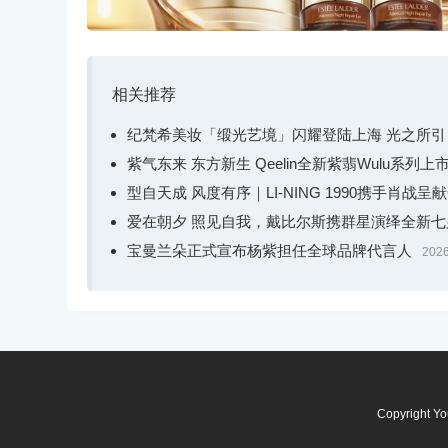
相关推荐
纪梵希美妆「缎光艺境」闪耀登陆上海 光之所
紫气东来 东方新生 Qeelin全新紫翡Wulu系列上
型自天成 风度有序｜LI-NING 1990携手肖战呈
爱在朝夕 照见自我，戴比尔斯携群星演绎全新
宝曼兰朵正式宣布杨紫担任全球品牌代言人
2026
Copyright Y