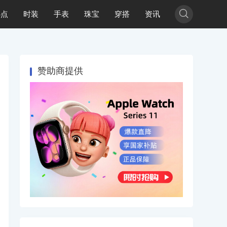

热点
时装
手表
珠宝
穿搭
资讯
赞助商提供