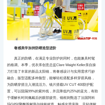
奢感美学加持防晒造型进阶
真正的防晒，在满足专业防护的同时，也能兼具时髦
的格调。本季，优衣库创意总监Clare Waight Keller亲自操
刀打造了丰富的新品太阳镜，将奢感设计与实用需求巧妙
融合，版型适配多种脸型，能够轻松搭配多样穿搭风格，
为防晒穿搭注入潮流活力。镜片搭载UV CUT 400防护配
置，可以阻隔99%的紫外线，并且降低约25%的蓝光，有助
于缓解长时间佩戴后的眼部疲劳。镜框则甄选了法国阿科
玛G850聚酰胺树脂与镍银材质，触感光滑亲肤、且轻便耐