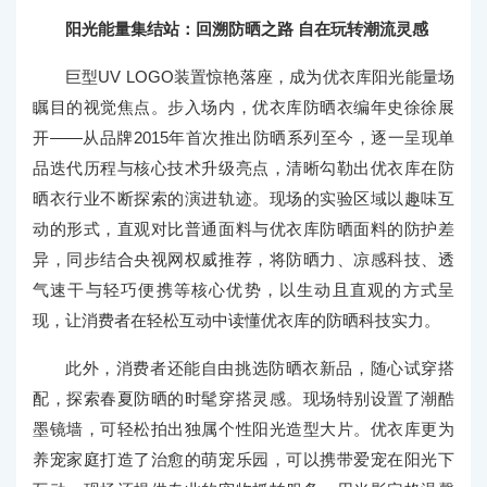
阳光能量集结站：回溯防晒之路 自在玩转潮流灵感
巨型UV LOGO装置惊艳落座，成为优衣库阳光能量场
瞩目的视觉焦点。步入场内，优衣库防晒衣编年史徐徐展
开——从品牌2015年首次推出防晒系列至今，逐一呈现单
品迭代历程与核心技术升级亮点，清晰勾勒出优衣库在防
晒衣行业不断探索的演进轨迹。现场的实验区域以趣味互
动的形式，直观对比普通面料与优衣库防晒面料的防护差
异，同步结合央视网权威推荐，将防晒力、凉感科技、透
气速干与轻巧便携等核心优势，以生动且直观的方式呈
现，让消费者在轻松互动中读懂优衣库的防晒科技实力。
此外，消费者还能自由挑选防晒衣新品，随心试穿搭
配，探索春夏防晒的时髦穿搭灵感。现场特别设置了潮酷
墨镜墙，可轻松拍出独属个性阳光造型大片。优衣库更为
养宠家庭打造了治愈的萌宠乐园，可以携带爱宠在阳光下