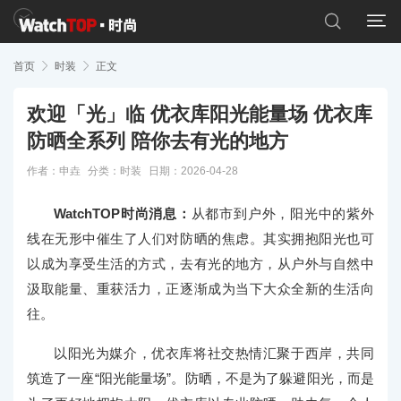


首页

时装

正文
欢迎「光」临 优衣库阳光能量场 优衣库
防晒全系列 陪你去有光的地方
作者：申垚
分类：
时装
日期：2026-04-28
WatchTOP时尚消息：
从都市到户外，阳光中的紫外
线在无形中催生了人们对防晒的焦虑。其实拥抱阳光也可
以成为享受生活的方式，去有光的地方，从户外与自然中
汲取能量、重获活力，正逐渐成为当下大众全新的生活向
往。
以阳光为媒介，优衣库将社交热情汇聚于西岸，共同
筑造了一座“阳光能量场”。防晒，不是为了躲避阳光，而是