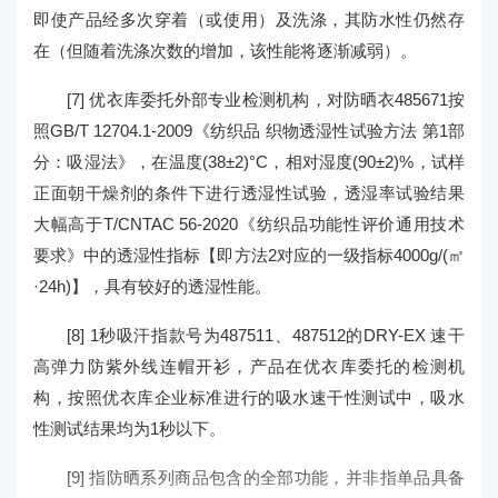
即使产品经多次穿着（或使用）及洗涤，其防水性仍然存
在（但随着洗涤次数的增加，该性能将逐渐减弱）。
[7] 优衣库委托外部专业检测机构，对防晒衣485671按
照GB/T 12704.1-2009《纺织品 织物透湿性试验方法 第1部
分：吸湿法》，在温度(38±2)°C，相对湿度(90±2)%，试样
正面朝干燥剂的条件下进行透湿性试验，透湿率试验结果
大幅高于T/CNTAC 56-2020《纺织品功能性评价通用技术
要求》中的透湿性指标【即方法2对应的一级指标4000g/(㎡
·24h)】，具有较好的透湿性能。
[8] 1秒吸汗指款号为487511、487512的DRY-EX 速干
高弹力防紫外线连帽开衫，产品在优衣库委托的检测机
构，按照优衣库企业标准进行的吸水速干性测试中，吸水
性测试结果均为1秒以下。
[9] 指防晒系列商品包含的全部功能，并非指单
品具备