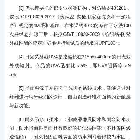
[3] 优衣库委托外部专业检测机构，对防晒衣483281，
按照 GB/T 8629-2017《纺织品 实验用家庭洗涤和干燥程
序》规定的4M缓和程序，在水温约40°C的条件下水洗100
次并经悬挂晾干后，根据GB/T 18830-2009《纺织品-防紫
外线性能的评定》标准进行测试后的结果为UPF100+。
[4] 日光紫外线UVA是指波长在315nm-400nm的日光紫
外线辐射。商品的UVA透射比＜5%，即UVA阻隔率＞9
5%。
[5] 指面料源于东丽公司先进的纺纱技术，能够通过对
纤维进行纳米级别的设计，自由创造纤维和面料的新触感
与新功能。
[6] 耐久防水（拒水）：指商品兼具防水和耐久防水功
能，防水指面料表面具有良好的抗沾湿性能（不具备防渗
透性能），耐久指因面料表面的防水剂附着得较为牢固，