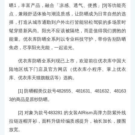
晒1，丰富产品，融合「凉感、透气、便携」[9]等功能亮
点，兼顾舒适体验与潮流质感，让防晒成为日常自然的选
择，打造从城市通勤到户外出行皆能轻松驾驭的多场景时
髦穿搭新风尚。阳光不应该被隔绝，而是值得我们拥抱的
能量。优衣库防晒全系列以专业科技守护，带你告别防晒
焦虑，尽享阳光充能，一起追光。
优衣库防晒全系列现已上市，欢迎前往优衣库中国大
陆地区线下门店及官方网店（优衣库小程序、掌上优衣
库、优衣库天猫旗舰店等）选购。
[1] 防晒帽类仅款号482655、481631、481632、48163
3的商品是原纱防晒。
[2] 对象为款号483281 的女装AIRism高弹力防紫外线
拉链连帽开衫，面料升级经编质感提升，袖长加长，腰围
放宽。