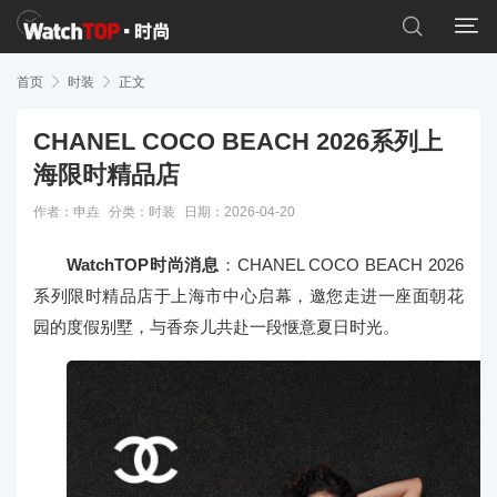


首页

时装

正文
CHANEL COCO BEACH 2026系列上
海限时精品店
作者：申垚
分类：
时装
日期：2026-04-20
WatchTOP时尚消息
：CHANEL COCO BEACH 2026
系列限时精品店于上海市中心启幕，邀您走进一座面朝花
园的度假别墅，与香奈儿共赴一段惬意夏日时光。