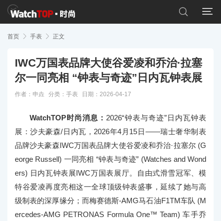


首页

手表

正文
IWC万国表品牌大使谷爱凌和乔治·拉塞
尔一同亮相 “钟表与奇迹”日内瓦钟表展
作者：申垚
分类：
手表
日期：2026-04-17
WatchTOP时尚消息：
2026“钟表与奇迹”日内瓦钟表
展：沙夫豪森/日内瓦，2026年4月15日——瑞士奢华制表
品牌沙夫豪森IWC万国表品牌大使谷爱凌和乔治·拉塞尔 (G
eorge Russell) 一同亮相 “钟表与奇迹” (Watches and Wond
ers) 日内瓦钟表展IWC万国表展厅。自由式滑雪冠军、模
特谷爱凌再度亮相这一全球顶级钟表盛事，延续了她与高
级制表的深厚缘分；而梅赛德斯-AMG马石油F1TM车队 (M
ercedes-AMG PETRONAS Formula One™ Team) 车手乔