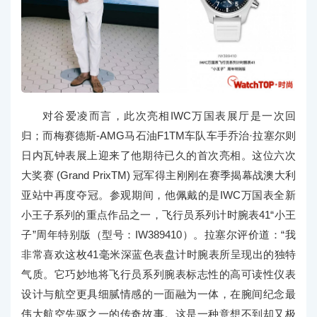
对谷爱凌而言，此次亮相IWC万国表展厅是一次回
归；而梅赛德斯-AMG马石油F1TM车队车手乔治·拉塞尔则
日内瓦钟表展上迎来了他期待已久的首次亮相。这位六次
大奖赛 (Grand PrixTM) 冠军得主刚刚在赛季揭幕战澳大利
亚站中再度夺冠。参观期间，他佩戴的是IWC万国表全新
小王子系列的重点作品之一，飞行员系列计时腕表41“小王
子”周年特别版（型号：IW389410）。拉塞尔评价道：“我
非常喜欢这枚41毫米深蓝色表盘计时腕表所呈现出的独特
气质。它巧妙地将飞行员系列腕表标志性的高可读性仪表
设计与航空更具细腻情感的一面融为一体，在腕间纪念最
伟大航空先驱之一的传奇故事。这是一种意想不到却又极