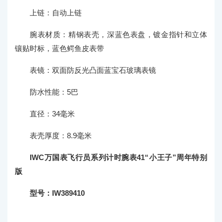
上链：自动上链
腕表材质：精钢表壳，深蓝色表盘，镀金指针和立体
镶贴时标，蓝色鳄鱼皮表带
表镜：双面防反光凸面蓝宝石玻璃表镜
防水性能：5巴
直径：34毫米
表壳厚度：8.9毫米
IWC万国表飞行员系列计时腕表41“小王子”周年特别
版
型号：IW389410