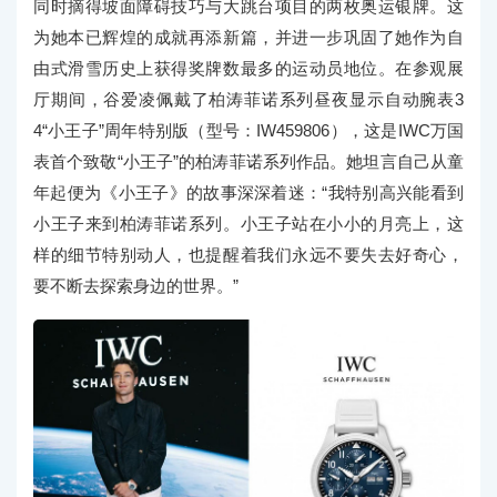
同时摘得坡面障碍技巧与大跳台项目的两枚奥运银牌。这
为她本已辉煌的成就再添新篇，并进一步巩固了她作为自
由式滑雪历史上获得奖牌数最多的运动员地位。在参观展
厅期间，谷爱凌佩戴了柏涛菲诺系列昼夜显示自动腕表3
4“小王子”周年特别版（型号：IW459806），这是IWC万国
表首个致敬“小王子”的柏涛菲诺系列作品。她坦言自己从童
年起便为《小王子》的故事深深着迷：“我特别高兴能看到
小王子来到柏涛菲诺系列。小王子站在小小的月亮上，这
样的细节特别动人，也提醒着我们永远不要失去好奇心，
要不断去探索身边的世界。”