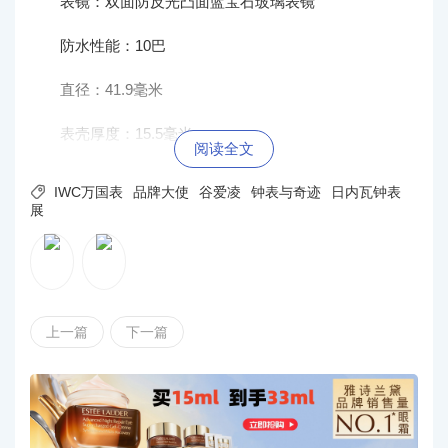
动力储备：46小时
上链：自动上链
腕表材质：白色陶瓷表壳，深蓝色表盘，铑镀指针，
钛金属表冠、按钮及表底，搭配配备EasX-CHANGE®表带
快速更换系统的白色橡胶表带
表镜：双面防反光凸面蓝宝石玻璃表镜
防水性能：10巴
直径：41.9毫米
表壳厚度：15.5毫米
阅读全文

IWC万国表
品牌大使
谷爱凌
钟表与奇迹
日内瓦钟表
展