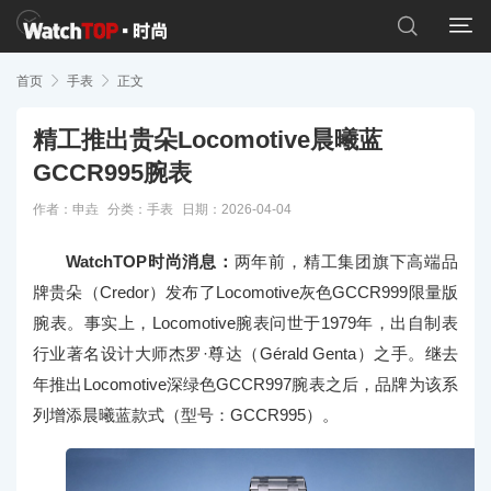


首页

手表

正文
精工推出贵朵Locomotive晨曦蓝
GCCR995腕表
作者：申垚
分类：
手表
日期：2026-04-04
WatchTOP时尚消息：
两年前，精工集团旗下高端品
牌贵朵（Credor）发布了Locomotive灰色GCCR999限量版
腕表。事实上，Locomotive腕表问世于1979年，出自制表
行业著名设计大师杰罗·尊达（Gérald Genta）之手。继去
年推出Locomotive深绿色GCCR997腕表之后，品牌为该系
列增添晨曦蓝款式（型号：GCCR995）。