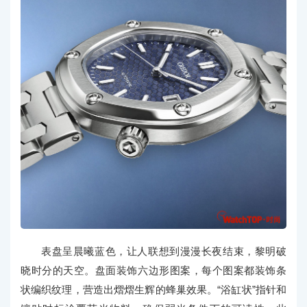
表盘呈晨曦蓝色，让人联想到漫漫长夜结束，黎明破
晓时分的天空。盘面装饰六边形图案，每个图案都装饰条
状编织纹理，营造出熠熠生辉的蜂巢效果。“浴缸状”指针和