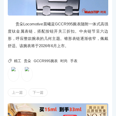
贵朵Locomotive晨曦蓝GCCR995腕表随附一体式高强
度钛金属表链，搭配按钮开关三折扣。中央链节呈六边
形，呼应整款腕表的几何主题。锥形表链逐渐收窄，佩戴
舒适。该腕表将于2026年6月上市。

精工
贵朵
GCCR995腕表
时尚
手表
上一篇
下一篇