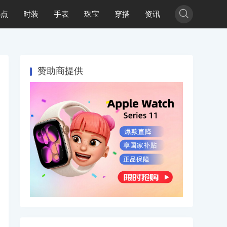

热点
时装
手表
珠宝
穿搭
资讯
赞助商提供