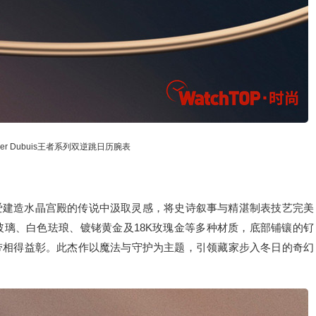
er Dubuis王者系列双逆跳日历腕表
爱建造水晶宫殿的传说中汲取灵感，将史诗叙事与精湛制表技艺完美
玻璃、白色珐琅、镀铑黄金及18K玫瑰金等多种材质，底部铺镶的钌
带相得益彰。此杰作以魔法与守护为主题，引领藏家步入冬日的奇幻