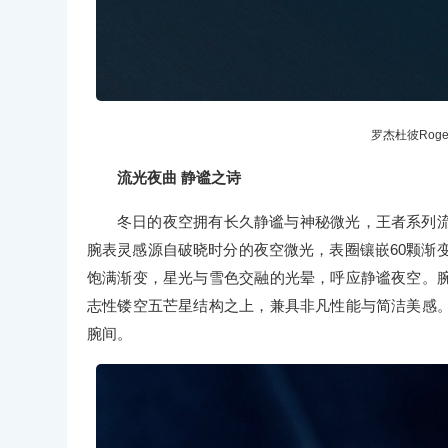
罗杰杜彼Roge
流光夜曲 静谧之诗
冬日的夜空拥有长久静谧与神秘微光，王者系列
腕表灵感源自破晓时分的夜空微光，表圈镶嵌60颗渐变
饱满渐变，星光与雪色交融的光晕，呼应静谧夜空。
志性镂空五芒星结构之上，兼具非凡性能与简洁美感
腕间。