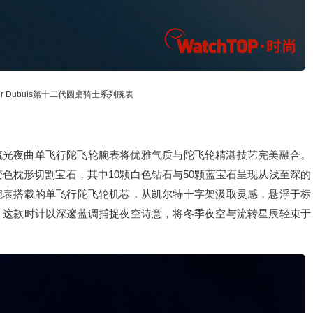
r Dubuis第十二代圆桌骑士系列腕表
流光夜曲单飞行陀飞轮腕表将优雅气质与陀飞轮精湛技艺完美融合。
色枕形切割宝石，其中10颗白色钻石与50颗蓝宝石呈现从浅至深的
腕表搭载的单飞行陀飞轮机芯，从凯尔特十字架汲取灵感，悬浮于标
。这款时计以深邃蓝调捕捉夜空诗意，将冬季夜空与流转星辰轻束于