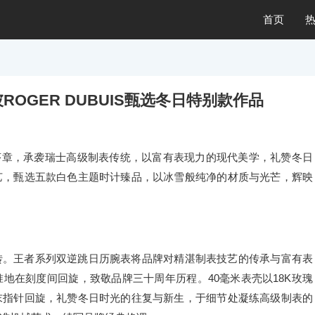
首页
ROGER DUBUIS甄选冬日特别款作品
序章，承袭瑞士高级制表传统，以富有表现力的现代美学，礼赞冬日
艺，甄选五款白色主题时计臻品，以冰雪般纯净的材质与光芒，辉映
转。王者系列双逆跳日历腕表将品牌对精湛制表技艺的传承与富有表
地在刻度间回旋，致敬品牌三十周年历程。40毫米表壳以18K玫瑰
末指针回旋，礼赞冬日时光的往复与新生，于细节处凝练高级制表的