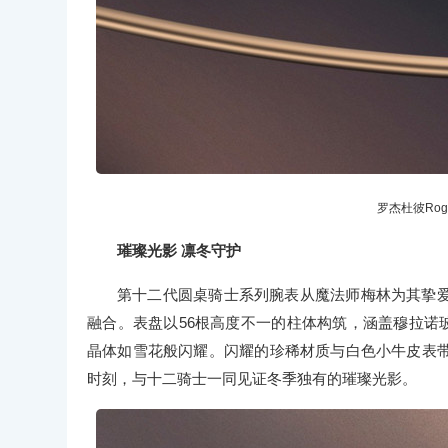
罗杰杜彼Rog
璀璨光影 凛冬守护
第十二代圆桌骑士系列腕表从魔法师梅林为其挚
融合。表盘以56根高度不一的柱体构筑，涵盖穆拉诺
晶体如雪花般闪耀。闪耀的珍稀材质与白色小牛皮表
时刻，与十二骑士一同见证冬季独有的璀璨光影。