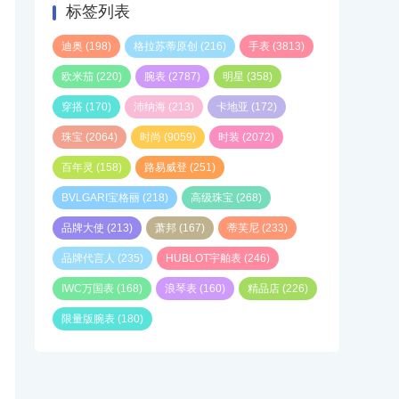
标签列表
迪奥
(198)
格拉苏蒂原创
(216)
手表
(3813)
欧米茄
(220)
腕表
(2787)
明星
(358)
穿搭
(170)
沛纳海
(213)
卡地亚
(172)
珠宝
(2064)
时尚
(9059)
时装
(2072)
百年灵
(158)
路易威登
(251)
BVLGARI宝格丽
(218)
高级珠宝
(268)
品牌大使
(213)
萧邦
(167)
蒂芙尼
(233)
品牌代言人
(235)
HUBLOT宇舶表
(246)
IWC万国表
(168)
浪琴表
(160)
精品店
(226)
限量版腕表
(180)