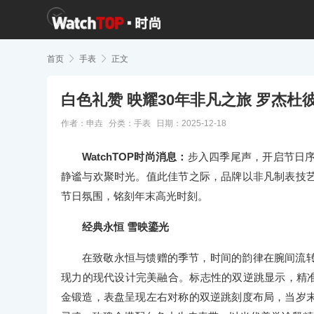
首页

手表

正文
白色礼赞 映耀30年非凡之旅 罗杰杜彼
作者：申垚
分类：
手表
日期：2025-12-18
WatchTOP时尚消息：
步入四季尾声，开启节日
静谧与欢聚时光。值此佳节之际，品牌以非凡制表技
节日氛围，铭刻年末高光时刻。
经典永恒 雪映鎏光
在致敬永恒与馈赠的季节，时间的韵律在腕间流
现力的现代设计完美融合。标志性的双逆跳显示，精准
金锻造，表盘呈现左右对称的双逆跳刻度布局，当岁