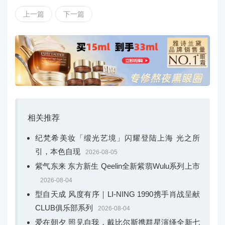
上一篇
下一篇
相关推荐
纪梵希美妆「缎光艺境」闪耀登陆上海 光之所
引，本色自现
2026-08-05
紫气东来 东方新生 Qeelin全新紫翡Wulu系列上市
2026-08-04
型自天成 风度有序｜LI-NING 1990携手肖战呈献
CLUB俱乐部系列
2026-08-04
爱在朝夕 照见自我，戴比尔斯携群星演绎全新七