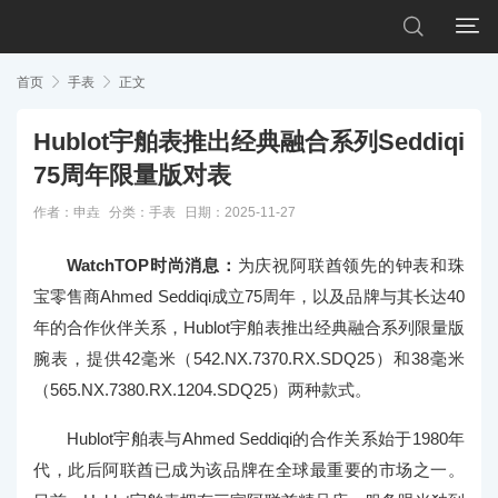


首页

手表

正文
Hublot宇舶表推出经典融合系列Seddiqi
75周年限量版对表
作者：申垚
分类：
手表
日期：2025-11-27
WatchTOP时尚消息：
为庆祝阿联酋领先的钟表和珠
宝零售商Ahmed Seddiqi成立75周年，以及品牌与其长达40
年的合作伙伴关系，Hublot宇舶表推出经典融合系列限量版
腕表，提供42毫米（542.NX.7370.RX.SDQ25）和38毫米
（565.NX.7380.RX.1204.SDQ25）两种款式。
Hublot宇舶表与Ahmed Seddiqi的合作关系始于1980年
代，此后阿联酋已成为该品牌在全球最重要的市场之一。