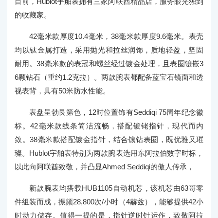
目前，Hublot宇舶表拥有三家阿联酋精品店，服务眼光独到
的收藏家。
42毫米款厚度10.4毫米，38毫米款厚度9.6毫米。表壳
均以钛金属打造，采用抛光和拉丝润饰，质地轻盈，坚固
耐用。38毫米款的表冠和螺丝经过镀金处理，且表圈镶嵌3
6颗钻石（重约1.2克拉）。两款腕表都配备蓝宝石镜面和透
视表背，具有50米防水性能。
表盘呈勃艮第色，12时位置饰有Seddiqi 75周年纪念徽
标。42毫米款线条简洁流畅，搭配镀铑指针，现代而内
敛。38毫米款搭配镀金指针，结合镶钻表圈，既优雅又璀
璨。Hublot宇舶表特别为两款腕表选用东阿拉伯数字时标，
以此向阿联酋致敬，并凸显Ahmed Seddiqi的傲人传承，
新款腕表均搭载HUB1105自动机芯，该机芯由63哥零
件组装而成，振频28,800次/小时（4赫兹），能够提供42小
时动力储存。值得一提的是，指针逆时针运作，致敬阿拉