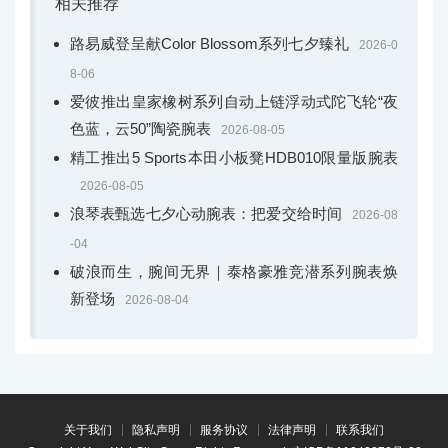
相关推荐
路易威登呈献Color Blossom系列七夕臻礼
2026-0
8-06
爱彼推出皇家橡树系列自动上链浮动式陀飞轮“夜
色蓝，云50”陶瓷腕表
2026-08-05
精工推出5 Sports本田小板凳HDB010限量版腕表
2026-08-05
浪琴表甄选七夕心动腕表：把爱交给时间
2026-08
-04
破浪而生，腕间无界｜泰格豪雅竞潜系列腕表焕
新登场
2026-08-04
关于我们
隐私声明
服务协议
法律声明
联系我们