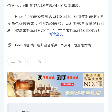
伯文化，同时彰显品牌与该地区的深厚渊源。
Hublot宇舶表经典融合系列Seddiqi 75周年对表随附勃
艮第色橡胶表带，搭配精钢表扣。两种款式各限量发行25
枚，42毫米款标价9,700瑞郎，38毫米款标价13,600瑞郎。
阅读全文

Hublot宇舶表
经典融合系列
75周年
限量版对表
上一篇
下一篇