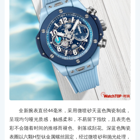
全新腕表直径44毫米，采用微喷砂天蓝色陶瓷制成，
呈现均匀哑光质感，触感柔和，不易留下指纹，且表壳色
彩不会随着时间的推移而褪色、剥落或刮花。深蓝色陶瓷
表圈以六颗H型钛金属螺丝固定，经过微喷砂和抛光处理，