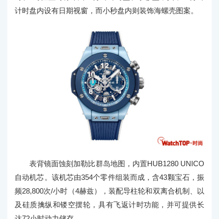
计时盘内设有日期视窗，而小秒盘内则装饰海螺壳图案。
表背镜面蚀刻加勒比群岛地图，内置HUB1280 UNICO
自动机芯。该机芯由354个零件组装而成，含43颗宝石，振
频28,800次/小时（4赫兹），装配导柱轮和双离合机制、以
及硅质擒纵和镂空摆轮，具有飞返计时功能，并可提供长
达72小时动力储存。