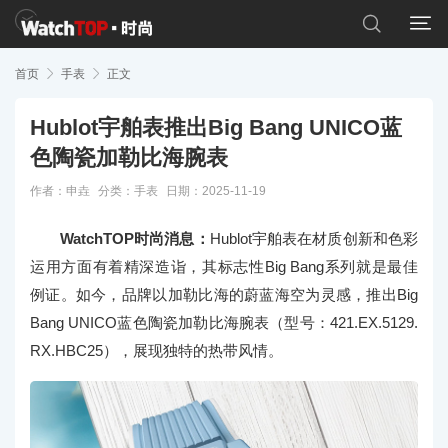


首页

手表

正文
Hublot宇舶表推出Big Bang UNICO蓝
色陶瓷加勒比海腕表
作者：申垚
分类：
手表
日期：2025-11-19
WatchTOP时尚消息：
Hublot宇舶表在材质创新和色彩
运用方面有着精深造诣，其标志性Big Bang系列就是最佳
例证。如今，品牌以加勒比海的蔚蓝海空为灵感，推出Big
Bang UNICO蓝色陶瓷加勒比海腕表（型号：421.EX.5129.
RX.HBC25），展现独特的热带风情。