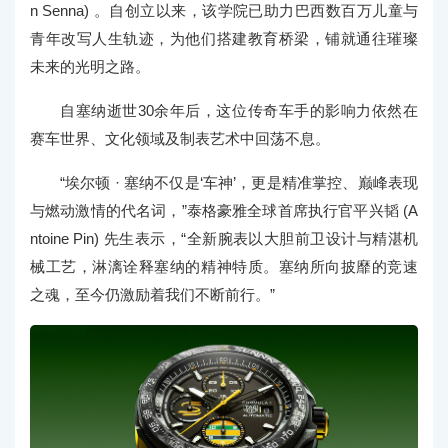
n Senna) 。自创立以来，该学院已助力巴西数百万儿童与
青年改写人生轨迹，为他们搭建教育桥梁，铺就通往璀璨
未来的光明之路。
自塞纳逝世30余年后，这位传奇车手的影响力依然在
赛车世界、文化领域及制表艺术中回荡不息。
“埃尔顿 · 塞纳不仅是‘车神’，更是精准掌控、巅峰表现
与燃动激情的代名词，”泰格豪雅全球首席执行官平兴韬 (A
ntoine Pin) 先生表示，“全新腕表以大胆前卫设计与精湛机
械工艺，淋漓诠释塞纳的精神特质。塞纳所向披靡的竞速
之魂，至今仍激励着我们不断前行。”