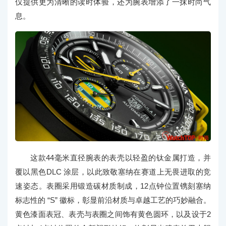
仅提供更为清晰的读时体验，还为腕表增添了一抹时尚气
息。
这款44毫米直径腕表的表壳以轻盈的钛金属打造，并
覆以黑色DLC 涂层，以此致敬塞纳在赛道上无畏进取的竞
速姿态。表圈采用锻造碳材质制成，12点钟位置镌刻塞纳
标志性的 “S” 徽标，彰显前沿材质与卓越工艺的巧妙融合。
黄色漆面表冠、表壳与表圈之间饰有黄色圆环，以及设于2