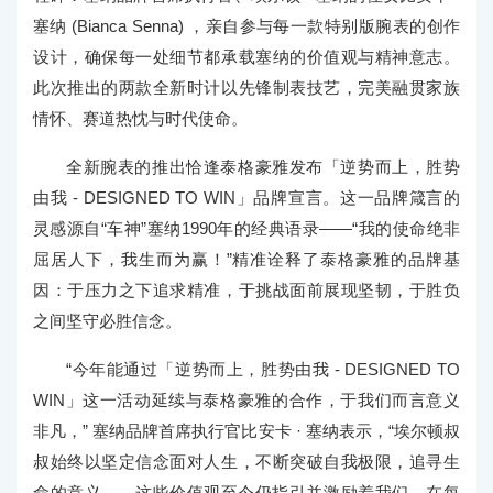
塞纳 (Bianca Senna) ，亲自参与每一款特别版腕表的创作
设计，确保每一处细节都承载塞纳的价值观与精神意志。
此次推出的两款全新时计以先锋制表技艺，完美融贯家族
情怀、赛道热忱与时代使命。
全新腕表的推出恰逢泰格豪雅发布「逆势而上，胜势
由我 - DESIGNED TO WIN」品牌宣言。这一品牌箴言的
灵感源自“车神”塞纳1990年的经典语录——“我的使命绝非
屈居人下，我生而为赢！”精准诠释了泰格豪雅的品牌基
因：于压力之下追求精准，于挑战面前展现坚韧，于胜负
之间坚守必胜信念。
“今年能通过「逆势而上，胜势由我 - DESIGNED TO
WIN」这一活动延续与泰格豪雅的合作，于我们而言意义
非凡，” 塞纳品牌首席执行官比安卡 · 塞纳表示，“埃尔顿叔
叔始终以坚定信念面对人生，不断突破自我极限，追寻生
命的意义——这些价值观至今仍指引并激励着我们，在每