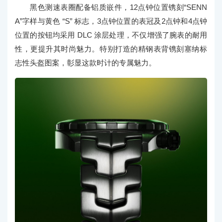
黑色测速表圈配备铝质嵌件，12点钟位置镌刻“SENN
A”字样与黄色 “S” 标志，3点钟位置的表冠及2点钟和4点钟
位置的按钮均采用 DLC 涂层处理，不仅增强了腕表的耐用
性，更提升其时尚魅力。特别打造的精钢表背镌刻塞纳标
志性头盔图案，彰显这款时计的专属魅力。