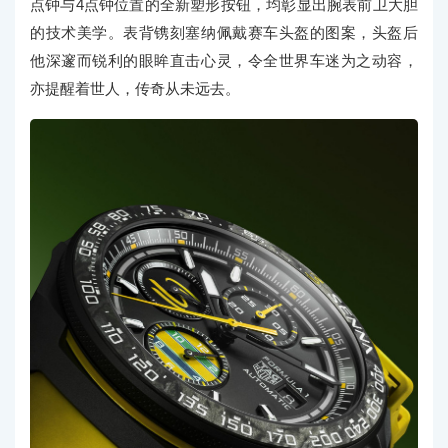
点钟与4点钟位置的全新塑形按钮，均彰显出腕表前卫大胆
的技术美学。表背镌刻塞纳佩戴赛车头盔的图案，头盔后
他深邃而锐利的眼眸直击心灵，令全世界车迷为之动容，
亦提醒着世人，传奇从未远去。