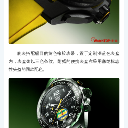
腕表搭配醒目的黄色橡胶表带，置于定制深蓝色表盒
内，表盒饰以三色条纹。附赠的便携表盒亦采用塞纳标志
性头盔的同款配色。