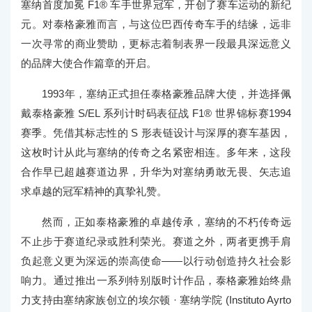
塞纳首度加冕 F1® 车手世界冠军，开创了赛车运动的新纪
元。对泰格豪雅而言，与这位巴西传奇车手的结缘，远非
一次寻常的商业赞助，更标志着制表界一段最具深远意义
的品牌大使合作篇章的开启。
1993年，塞纳正式担任泰格豪雅品牌大使，并选择佩
戴泰格豪雅 S/EL 系列计时码表征战 F1® 世界锦标赛1994
赛季。凭借其标志性的 S 形表链设计与深厚的赛车基因，
这枚时计从此与塞纳的传奇之名紧密相连。多年来，这段
合作早已超越赛道边界，升华为对塞纳勇敢无畏、矢志追
求卓越的冠军精神的真挚礼赞。
然而，正如泰格豪雅的卓越传承，塞纳的不朽传奇远
不止步于赛道纪录或胜利荣光。赛道之外，两者更携手肩
负起意义更为深远的崇高使命——以行动创造持久社会影
响力。通过推出一系列特别版时计作品，泰格豪雅始终鼎
力支持由塞纳家族创立的埃尔顿 · 塞纳学院 (Instituto Ayrto