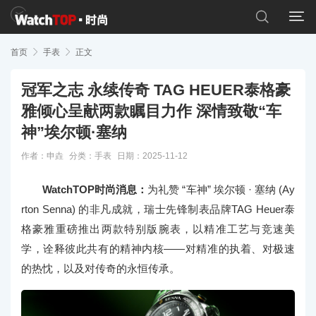


首页

手表

正文
冠军之志 永续传奇 TAG HEUER泰格豪
雅倾心呈献两款瞩目力作 深情致敬“车
神”埃尔顿·塞纳
作者：申垚
分类：
手表
日期：2025-11-12
WatchTOP时尚消息：
为礼赞 “车神” 埃尔顿 · 塞纳 (Ay
rton Senna) 的非凡成就，瑞士先锋制表品牌TAG Heuer泰
格豪雅重磅推出两款特别版腕表，以精准工艺与竞速美
学，诠释彼此共有的精神内核——对精准的执着、对极速
的热忱，以及对传奇的永恒传承。