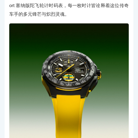
ort 塞纳版陀飞轮计时码表，每一枚时计皆诠释着这位传奇
车手的多元锋芒与炽烈灵魂。