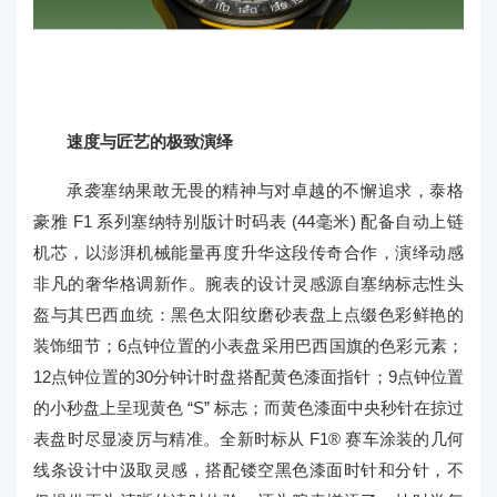
速度与匠艺的极致演绎
承袭塞纳果敢无畏的精神与对卓越的不懈追求，泰格
豪雅 F1 系列塞纳特别版计时码表 (44毫米) 配备自动上链
机芯，以澎湃机械能量再度升华这段传奇合作，演绎动感
非凡的奢华格调新作。腕表的设计灵感源自塞纳标志性头
盔与其巴西血统：黑色太阳纹磨砂表盘上点缀色彩鲜艳的
装饰细节；6点钟位置的小表盘采用巴西国旗的色彩元素；
12点钟位置的30分钟计时盘搭配黄色漆面指针；9点钟位置
的小秒盘上呈现黄色 “S” 标志；而黄色漆面中央秒针在掠过
表盘时尽显凌厉与精准。全新时标从 F1® 赛车涂装的几何
线条设计中汲取灵感，搭配镂空黑色漆面时针和分针，不