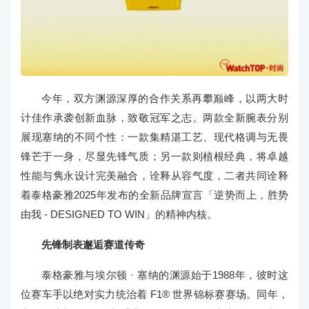
今年，双方渊源深厚的合作关系再攀巅峰，以两大时
计佳作承袭创新血脉，致敬冠军之志。两款全新腕表分别
展现塞纳的不同个性：一款集精湛工艺、现代格调与无畏
锋芒于一身，尽显先锋气质；另一款则植根经典，将卓越
性能与隽永设计完美融合，诠释从容气度，二者共同诠释
着泰格豪雅2025年发布的全新品牌宣言「逆势而上，胜势
由我 - DESIGNED TO WIN」的精神内核。
先锋制表邂逅赛道传奇
泰格豪雅与埃尔顿 · 塞纳的渊源始于1988年，彼时这
位赛车手以绝对实力统治着 F1® 世界锦标赛赛场。同年，