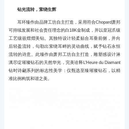
钻光流转，萦绕生辉
耳环臻作由品牌工坊自主打造，采用符合Chopard萧邦
可持续发展和社会责任理念的白18K金制成，并以皇冠爪镶
工艺镶嵌熠熠美钻。其独特设计轻柔贴合耳垂前侧，并向
后轻盈流转，勾勒出萦绕耳畔的灵动曲线，赋予钻石永恒
流转的诗意。此臻作由萧邦工坊自主打造，雕塑感设计淋
漓尽绽璀璨钻石的天然华光，完美诠释L’Heure du Diamant
钻时诗翩系列的标志性美学：仅甄选至臻璀璨钻石，以精
准比例构筑和谐之美。