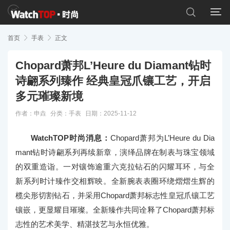


首页

手表

正文
Chopard萧邦L’Heure du Diamant钻时
诗翩系列臻作 经典皇冠爪镶工艺，开启
多元璀璨新境
作者：申垚
分类：
手表
日期：2025-11-12
WatchTOP时尚消息：
Chopard萧邦为L’Heure du Dia
mant钻时诗翩系列再续新章，演绎品牌在制表与珠宝领域
的双重造诣。一对镶饰逾重六克拉钻石的闪耀耳环，与全
新系列时计臻作交相辉映。全新腕表表圈环绕熠熠生辉的
榄尖形切割钻石，并采用Chopard萧邦标志性皇冠爪镶工艺
镶嵌，更显耀目璀璨。全新臻作共同诠释了Chopard萧邦标
志性的艺术美学、精湛技艺与永恒优雅。