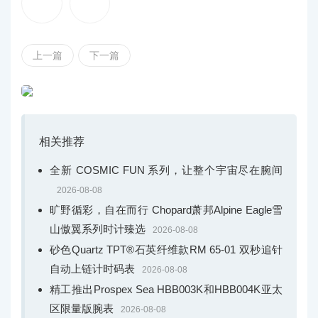
Chopard萧邦融汇卓越制表技艺与非凡高级珠宝匠艺，
以华美镶钻时计续写世代执掌Chopard萧邦的舍费尔家族的
上一篇
下一篇
辉煌历史与卓越匠心。L’Heure du Diamant钻时诗翩系列腕
表作为凝聚Chopard萧邦双重魅力之作，以卓然匠艺巧妙糅
合现代美学与复古韵味，天然材质勾勒柔美造型，焕发精
准与美学和谐共鸣的独特魅力。
相关推荐
全新 COSMIC FUN 系列，让整个宇宙尽在腕间
2026-08-08
旷野循彩，自在而行 Chopard萧邦Alpine Eagle雪
山傲翼系列时计臻选
2026-08-08
砂色Quartz TPT®石英纤维款RM 65-01 双秒追针
自动上链计时码表
2026-08-08
精工推出Prospex Sea HBB003K和HBB004K亚太
区限量版腕表
2026-08-08