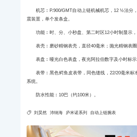
机芯︰P.900/GMT自动上链机械机芯，12 ½法分，厚
震装置，单个发条盒。
功能︰时、分、小秒盘、第二时区12小时制显示
表壳︰磨砂精钢表壳，直径40毫米；抛光精钢表
表盘︰哑光白色表盘，夜光阿拉伯数字及小时标示
表带︰黑色鳄鱼皮表带，同色缝线，22/20毫米
系统。
防水性能︰10巴（约100米）。

刘昊然
沛纳海
庐米诺系列
自动上链腕表