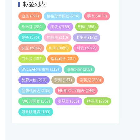
标签列表
迪奥
(198)
格拉苏蒂原创
(216)
手表
(3813)
欧米茄
(220)
腕表
(2788)
明星
(358)
穿搭
(170)
沛纳海
(213)
卡地亚
(172)
珠宝
(2064)
时尚
(9059)
时装
(2072)
百年灵
(158)
路易威登
(251)
BVLGARI宝格丽
(218)
高级珠宝
(268)
品牌大使
(213)
萧邦
(167)
蒂芙尼
(233)
品牌代言人
(235)
HUBLOT宇舶表
(246)
IWC万国表
(168)
浪琴表
(160)
精品店
(226)
限量版腕表
(180)