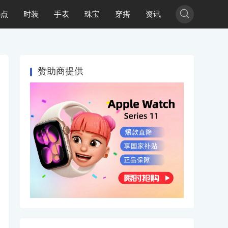

热点
时装
手表
珠宝
穿搭
资讯
赞助商提供