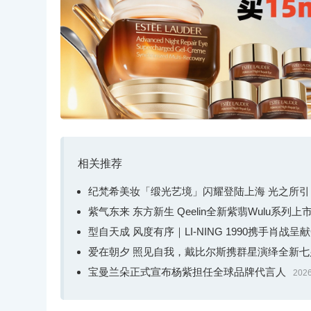
相关推荐
纪梵希美妆「缎光艺境」闪耀登陆上海 光之所
紫气东来 东方新生 Qeelin全新紫翡Wulu系列上
型自天成 风度有序｜LI-NING 1990携手肖战呈
爱在朝夕 照见自我，戴比尔斯携群星演绎全新
宝曼兰朵正式宣布杨紫担任全球品牌代言人
2026