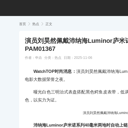
首页

热点

正文
演员刘昊然佩戴沛纳海Luminor庐
PAM01367
作者：申垚
分类：
热点
日期：2025-11-06
WatchTOP时尚消息：
演员刘昊然佩戴沛纳海Lumi
电影大数据荣誉之夜。
哑光白色三明治式表盘搭配黑色鳄鱼皮表带，低
色，以实力为证。
演员刘昊然佩戴沛纳海Lumin
沛纳海Luminor庐米诺系列40毫米两地时自动上