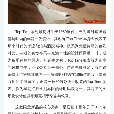
Top Time系列最初诞生于1960年代，专为当时追求速
度与时尚的年轻一代设计。其名称“Top Time”本身即代表了
那个时代的潮流前沿与洒脱精神。该系列凭借鲜明的色彩
对比、清晰的表盘布局与充满个性的设计而风靡一时，成
为备受追捧的经典。从诞生之初，Top Time腕表就为速度
与风格而生，不仅令赛车手倾心、时尚先锋驻足，就连银
幕特工也难抵其魅力——詹姆斯·邦德在1965年影片《雷霆
万钧》中佩戴的，正是一枚经过Q博士改装的Top Time腕
表。作为早期打破性别界限的计时码表之一，其前卫的图
形化设计使其频频亮相于杂志与银幕。
这款限量新品的核心亮点，是搭载了百年灵于2025年