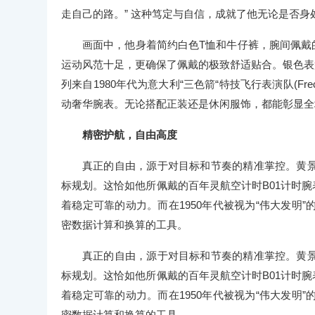
走自己的路。” 这种笃定与自信，成就了他无论是否
画面中，他身着简约白色T恤和牛仔裤，腕间佩戴的
运动风范十足，更确保了佩戴的极致舒适贴合。银色表
列来自1980年代为意大利“三色箭“特技飞行表演队(Frec
动奢华腕表。无论搭配正装还是休闲服饰，都能彰显全
精密护航，自由高度
真正的自由，源于对目标和节奏的精准掌控。黄
标规划。这恰如他所佩戴的百年灵航空计时B01计时腕
着稳定可靠的动力。而在1950年代被视为“伟大发明
密数据计算和换算的工具。
真正的自由，源于对目标和节奏的精准掌控。黄
标规划。这恰如他所佩戴的百年灵航空计时B01计时腕
着稳定可靠的动力。而在1950年代被视为“伟大发明
密数据计算和换算的工具。