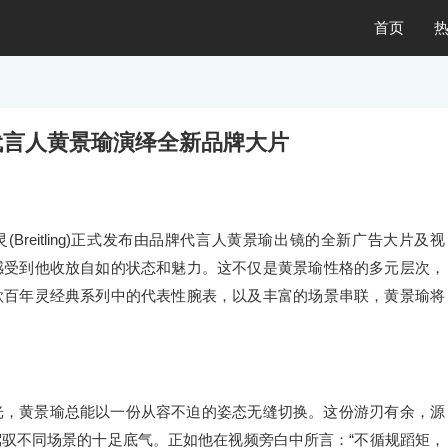
首页
代言人黄景瑜演绎全新品牌大片
Breitling)正式发布由品牌代言人黄景瑜出镜的全新广告大片及视
感受到他收放自如的状态和魅力。这不仅是黄景瑜性格的多元层次，
款百年灵经典系列中的代表性腕表，以及丰富的场景串联，黄景瑜将
光，黄景瑜总能以一份从容不迫的姿态无缝切换。这份游刃有余，源
驭不同场景的十足底气。正如他在视频旁白中所言：“不循规蹈矩，