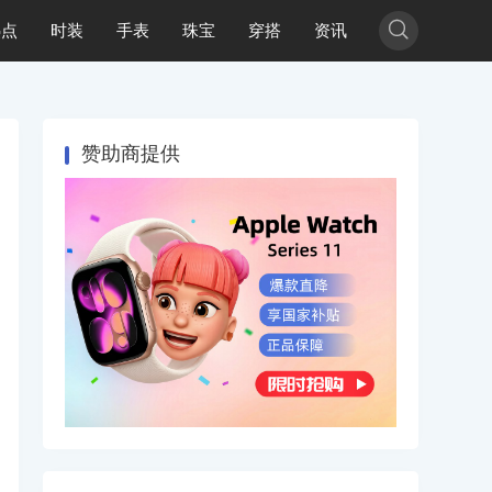

热点
时装
手表
珠宝
穿搭
资讯
赞助商提供