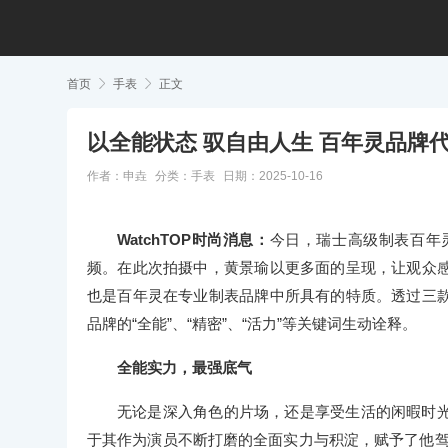
首页

手表

正文
以全能状态 驭自由人生 百年灵品牌
作者：申垚
分类：
手表
日期：2025-10-16
WatchTOP时尚消息：
今日，瑞士高级制表百年灵(
频。在此次拍摄中，黄景瑜以更多面的呈现，让观众
也是百年灵在专业制表品牌中所具有的特质。透过三
品牌的“全能”、“精密”、“活力”等关键词生动诠释。
全能实力，最强底气
无论是深入角色的片场，还是享受生活的闲暇时
于其作为演员不断打磨的全面实力与积淀，赋予了他驾