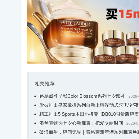
相关推荐
路易威登呈献Color Blossom系列七夕臻礼
2026-
爱彼推出皇家橡树系列自动上链浮动式陀飞轮“夜
精工推出5 Sports本田小板凳HDB010限量版腕表
浪琴表甄选七夕心动腕表：把爱交给时间
2026-0
破浪而生，腕间无界｜泰格豪雅竞潜系列腕表焕