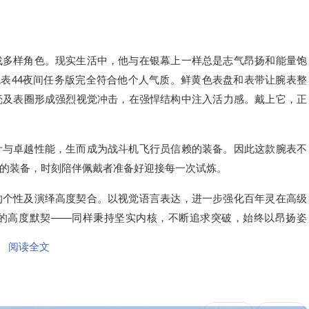
战多样角色。现实生活中，他与在银幕上一样总是志气昂扬和能量饱
腕表44夜间任务版完全符合他个人气质。鲜黄色表盘和表带让腕表整
壳及表圈形成强烈视觉冲击，在强悍结构中注入活力感。戴上它，正
计
与卓越
性能，生而成为战斗机飞行员信赖的装备。因此这款腕表不
的装备，时刻陪伴佩戴者准备好迎接每一次试炼。
的个性及演绎高度契合。以视觉语言表达，进一步强化百年灵在高级
的高度默契——同样秉持坚实内核，不断追求突破，始终以昂扬姿
阅读全文