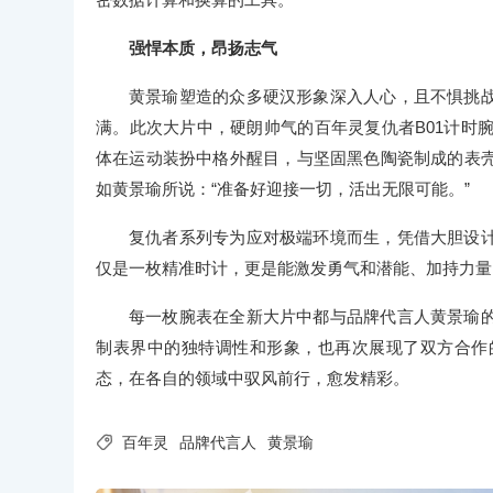
强悍本质，昂扬志气
黄景瑜塑造的众多硬汉形象深入人心，且不惧挑
满。此次大片中，硬朗帅气的百年灵复仇者B01计时
体在运动装扮中格外醒目，与坚固黑色陶瓷制成的表
如黄景瑜所说：“准备好迎接一切，活出无限可能。”
复仇者系列专为应对极端环境而生，凭借大胆设
仅是一枚精准时计，更是能激发勇气和潜能、加持力量
每
一枚腕表在全新大片中都与品牌代言人黄景瑜
制表界中的独特调性和形象，也再次展现了双方合作
态，在各自的领域中驭风前行，愈发精彩。

百年灵
品牌代言人
黄景瑜