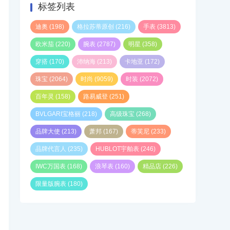
标签列表
迪奥
(198)
格拉苏蒂原创
(216)
手表
(3813)
欧米茄
(220)
腕表
(2787)
明星
(358)
穿搭
(170)
沛纳海
(213)
卡地亚
(172)
珠宝
(2064)
时尚
(9059)
时装
(2072)
百年灵
(158)
路易威登
(251)
BVLGARI宝格丽
(218)
高级珠宝
(268)
品牌大使
(213)
萧邦
(167)
蒂芙尼
(233)
品牌代言人
(235)
HUBLOT宇舶表
(246)
IWC万国表
(168)
浪琴表
(160)
精品店
(226)
限量版腕表
(180)