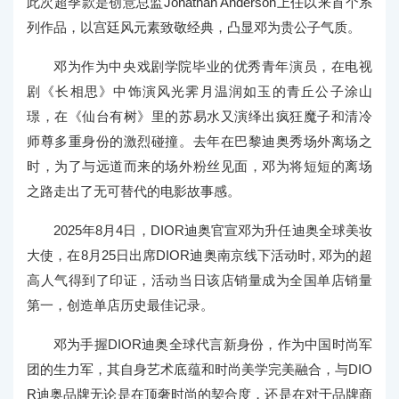
此次超季款是创意总监Jonathan Anderson上任以来首个系
列作品，以宫廷风元素致敬经典，凸显邓为贵公子气质。
邓为作为中央戏剧学院毕业的优秀青年演员，在电视
剧《长相思》中饰演风光霁月温润如玉的青丘公子涂山
璟，在《仙台有树》里的苏易水又演绎出疯狂魔子和清冷
师尊多重身份的激烈碰撞。去年在巴黎迪奥秀场外离场之
时，为了与远道而来的场外粉丝见面，邓为将短短的离场
之路走出了无可替代的电影故事感。
2025年8月4日，DIOR迪奥官宣邓为升任迪奥全球美妆
大使，在8月25日出席DIOR迪奥南京线下活动时, 邓为的超
高人气得到了印证，活动当日该店销量成为全国单店销量
第一，创造单店历史最佳记录。
邓为手握DIOR迪奥全球代言新身份，作为中国时尚军
团的生力军，其自身艺术底蕴和时尚美学完美融合，与DIO
R迪奥品牌无论是在顶奢时尚的契合度，还是在对于品牌商