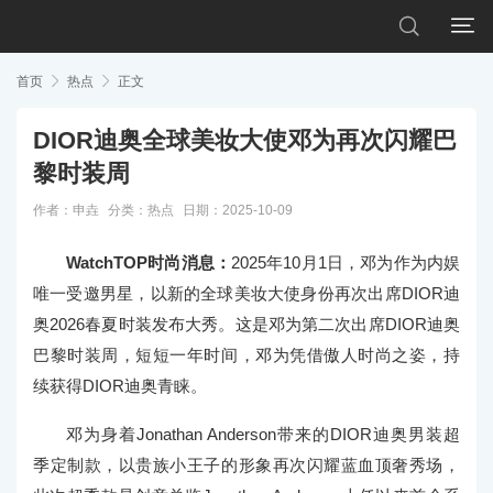


首页

热点

正文
DIOR迪奥全球美妆大使邓为再次闪耀巴
黎时装周
作者：申垚
分类：
热点
日期：2025-10-09
WatchTOP时尚消息：
2025年10月1日，邓为作为内娱
唯一受邀男星，以新的全球美妆大使身份再次出席DIOR迪
奥2026春夏时装发布大秀。这是邓为第二次出席DIOR迪奥
巴黎时装周，短短一年时间，邓为凭借傲人时尚之姿，持
续获得DIOR迪奥青睐。
邓为身着Jonathan Anderson带来的DIOR迪奥男装超
季定制款，以贵族小王子的形象再次闪耀蓝血顶奢秀场，