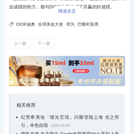
业成绩的助力，都与DIOR迪奥达成了共赢的好成绩。
阅读全文

DIOR迪奥
全球美妆大使
邓为
巴黎时装周
上一篇
下一篇
相关推荐
纪梵希美妆「缎光艺境」闪耀登陆上海 光之所
引，本色自现
2026-08-05
紫气东来 东方新生 Qeelin全新紫翡Wulu系列上市