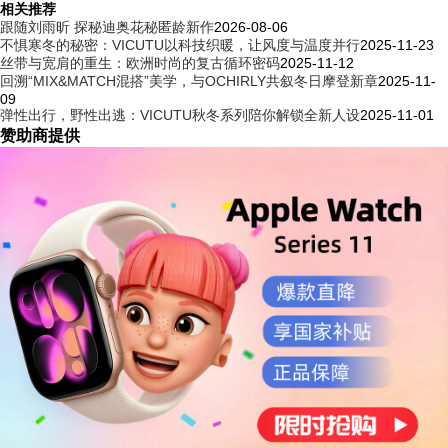
相关推荐
跟随刘雨昕 探秘迪奥花秘匿龄新作
2026-08-06
不惧寒冬的秘密：VICUTU以科技织暖，让风度与温度并行
2025-11-23
丝带与宽肩的重生：欧洲时尚的复古循环密码
2025-11-12
回溯“MIX&MATCH混搭”美学，与OCHIRLY共叙冬日摩登新章
2025-11-
09
弹性出行，野性出逃：VICUTU秋冬系列陪你解锁全新人设
2025-11-01
赞助商提供
电影级大秀现场光影交织，开启东方美学双面叙事