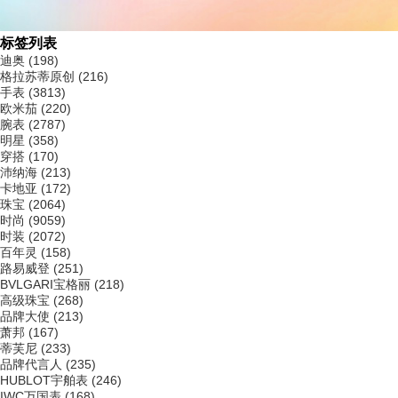
本次「鎏影繁花」大秀分为“静谧雅致”与“民族生命力”两个篇章——
就像东方文化的双面棱镜，一面折射出中式美学的静谧雅致，一面映照出
标签列表
民族工艺的鲜活生命力。
在东方哲学的诗意光影中，时装不止于外在之形，更是心灵与自由的
迪奥
(198)
映射。三吉黑花以非遗传统工艺为纽带，将古典编织纹样、文艺复兴曲线
格拉苏蒂原创
(216)
与新艺术运动等灵感熔于一炉，展现出东方文化的包容性与当代性。直播
手表
(3813)
中，超高清镜头捕捉面料细节与动态剪裁，配合专业解说，让线上观众沉
欧米茄
(220)
浸式感受设计匠心。
腕表
(2787)
明星
(358)
穿搭
(170)
沛纳海
(213)
卡地亚
(172)
珠宝
(2064)
时尚
(9059)
时装
(2072)
百年灵
(158)
路易威登
(251)
BVLGARI宝格丽
(218)
高级珠宝
(268)
品牌大使
(213)
萧邦
(167)
蒂芙尼
(233)
品牌代言人
(235)
HUBLOT宇舶表
(246)
IWC万国表
(168)