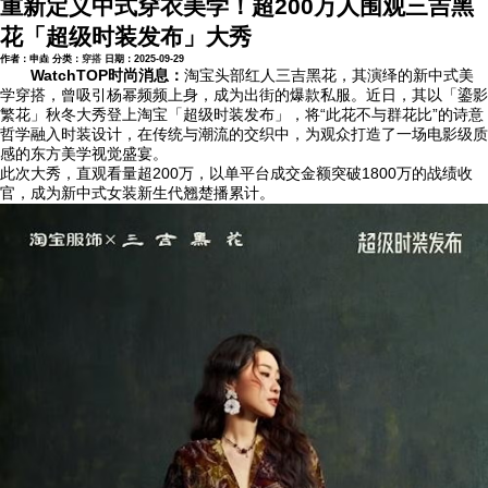
重新定义中式穿衣美学！超200万人围观三吉黑
花「超级时装发布」大秀
作者：申垚
分类：
穿搭
日期：2025-09-29
WatchTOP时尚消息：
淘宝头部红人三吉黑花，其演绎的新中式美
学穿搭，曾吸引杨幂频频上身，成为出街的爆款私服。近日，其以「鎏影
繁花」秋冬大秀登上淘宝「超级时装发布」，将“此花不与群花比”的诗意
哲学融入时装设计，在传统与潮流的交织中，为观众打造了一场电影级质
感的东方美学视觉盛宴。
此次大秀，直观看量超200万，以单平台成交金额突破1800万的战绩收
官，成为新中式女装新生代翘楚播累计。