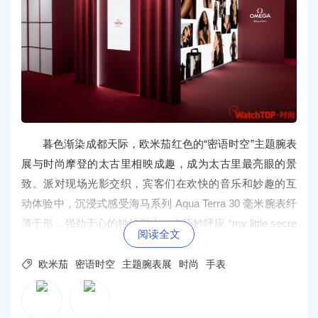
暮色渐染成都天际，欧米茄红色的“密语时空”主题腕表
展与时尚摩登的太古里相映成趣，成为太古里最亮眼的景
致。派对现场光影交织，宾客们在欢快的音乐和妙趣的互
动体验中，沉浸式感受海马系列 Aqua Terra 30 毫米腕表纤
薄于形，强劲于心的独特魅力，亦巧妙呼应 “my little secre
阅读全文
t”的产品主题。

欧米茄
密语时空
主题腕表展
时尚
手表