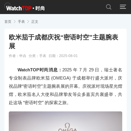


首页

手表

正文
欧米茄于成都庆祝“密语时空”主题腕表
展
作者：申垚
分类：
手表
日期：2025-08-01
WatchTOP时尚消息：
2025 年 7 月 29 日，瑞士著名
专业制表品牌欧米茄 (OMEGA) 于成都举行盛大派对，庆
祝品牌“密语时空”主题腕表展的开幕。庆祝派对现场星光熠
熠，欧米茄名人大使和品牌挚友等众多嘉宾共襄盛举，共
赴这场 “密语时空” 的探索之旅。