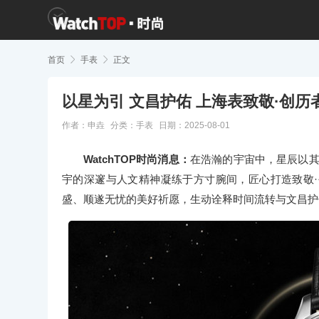
首页

手表

正文
以星为引 文昌护佑 上海表致敬·创
作者：申垚
分类：
手表
日期：2025-08-01
WatchTOP时尚消息：
在浩瀚的宇宙中，星辰以其
宇的深邃与人文精神凝练于方寸腕间，匠心打造致敬
盛、顺遂无忧的美好祈愿，生动诠释时间流转与文昌护