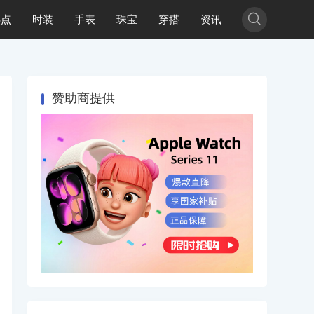

热点
时装
手表
珠宝
穿搭
资讯
赞助商提供