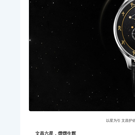
以星为引 文昌护
文昌六星，熠熠生辉