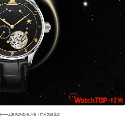
佑——上海表致敬·创历者卡罗素文昌星款