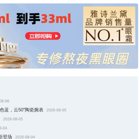
21.5022.011.08）42毫米，精钢表壳搭配黑色牛皮表带
象文化之精髓，将文昌六星的祥瑞寓意融入精湛制表工艺之中。42毫
颗美钻镶嵌的"文昌六星"布局，在黑色牛皮表带的映衬下更显神秘深
昌六星在腕间循迹流转，以星为引，福泽相随，照亮创历者的永恒征
08-06
色蓝，云50”陶瓷腕表
2026-08-05
2026-08-05
8-04
新登场
2026-08-04