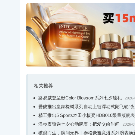
上海表致敬·创历者卡罗素（型号：S50
上海表致敬·创历者卡罗素文昌星款，承袭传统星
相关推荐
米316L精钢表壳内，砂金石表盘璀璨如星空，饰有六
邃。随着一小时旋转一圈的卡罗素表盘徐徐旋转，文
路易威登呈献Color Blossom系列七夕臻礼
2026-
途。
爱彼推出皇家橡树系列自动上链浮动式陀飞轮“夜
精工推出5 Sports本田小板凳HDB010限量版腕表
浪琴表甄选七夕心动腕表：把爱交给时间
2026-0
破浪而生，腕间无界｜泰格豪雅竞潜系列腕表焕