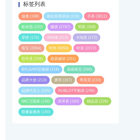
标签列表
迪奥
(198)
格拉苏蒂原创
(216)
手表
(3812)
欧米茄
(220)
腕表
(2787)
明星
(358)
穿搭
(170)
沛纳海
(213)
卡地亚
(172)
珠宝
(2064)
时尚
(9058)
时装
(2072)
百年灵
(158)
路易威登
(251)
BVLGARI宝格丽
(218)
高级珠宝
(268)
品牌大使
(213)
萧邦
(167)
蒂芙尼
(233)
品牌代言人
(235)
HUBLOT宇舶表
(246)
IWC万国表
(168)
浪琴表
(160)
精品店
(226)
限量版腕表
(180)