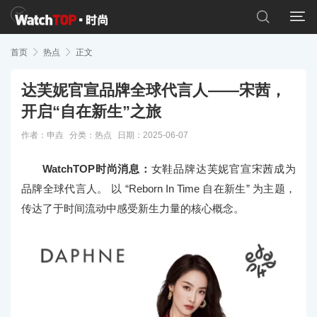


首页

热点

正文
达芙妮官宣品牌全球代言人——宋茜，
开启“自在新生”之旅
作者：申垚
分类：
热点
日期：2025-06-07
WatchTOP时尚消息：
女鞋品牌达芙妮官宣宋茜成为
品牌全球代言人。 以 “Reborn In Time 自在新生” 为主题，
传达了于时间流动中感受新生力量的核心概念。