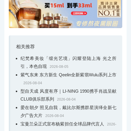
相关推荐
纪梵希美妆「缎光艺境」闪耀登陆上海 光之所
引，本色自现
2026-08-05
紫气东来 东方新生 Qeelin全新紫翡Wulu系列上市
2026-08-04
型自天成 风度有序｜LI-NING 1990携手肖战呈献
CLUB俱乐部系列
2026-08-04
爱在朝夕 照见自我，戴比尔斯携群星演绎全新七
夕广告大片
2026-08-04
宝曼兰朵正式宣布杨紫担任全球品牌代言人
2026-