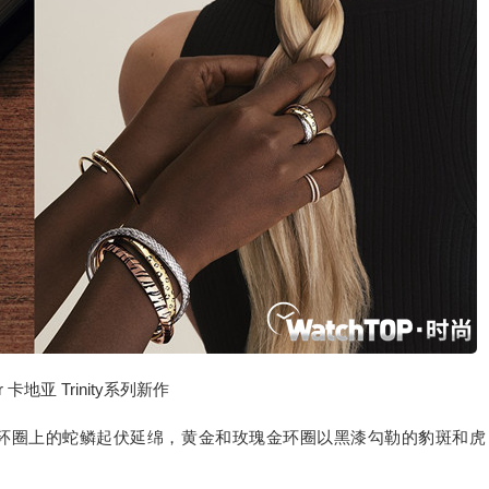
ier 卡地亚 Trinity系列新作
环圈上的蛇鳞起伏延绵，黄金和玫瑰金环圈以黑漆勾勒的豹斑和虎