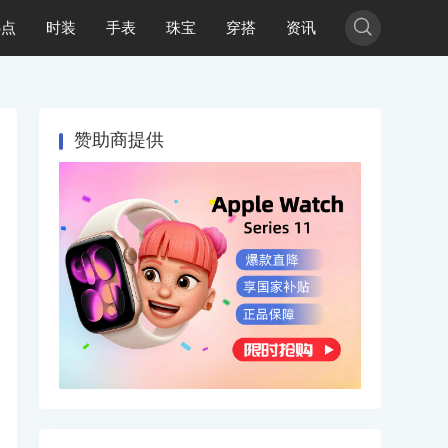

热点
时装
手表
珠宝
穿搭
资讯
赞助商提供