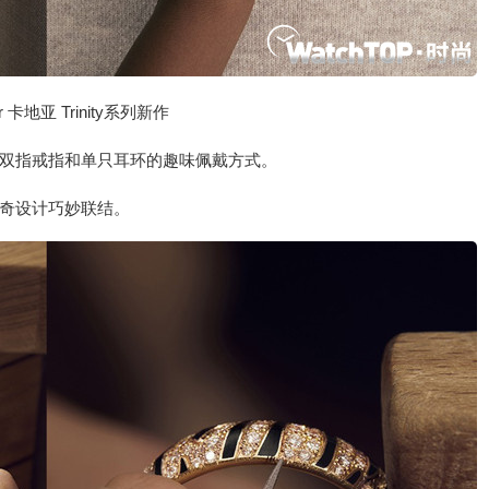
ier 卡地亚 Trinity系列新作
双指戒指和单只耳环的趣味佩戴方式。
奇设计巧妙联结。