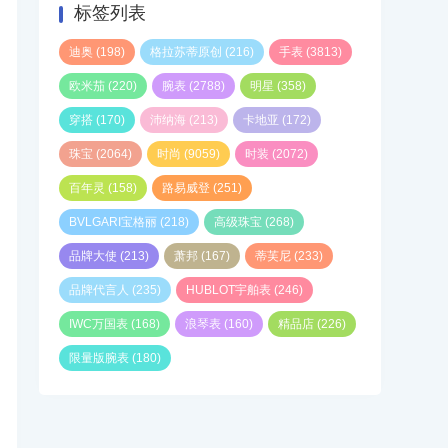
标签列表
迪奥
(198)
格拉苏蒂原创
(216)
手表
(3813)
欧米茄
(220)
腕表
(2788)
明星
(358)
穿搭
(170)
沛纳海
(213)
卡地亚
(172)
珠宝
(2064)
时尚
(9059)
时装
(2072)
百年灵
(158)
路易威登
(251)
BVLGARI宝格丽
(218)
高级珠宝
(268)
品牌大使
(213)
萧邦
(167)
蒂芙尼
(233)
品牌代言人
(235)
HUBLOT宇舶表
(246)
IWC万国表
(168)
浪琴表
(160)
精品店
(226)
限量版腕表
(180)