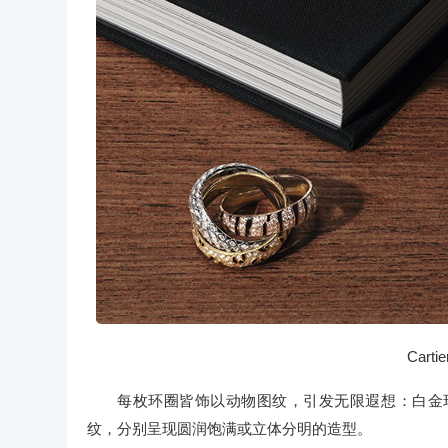
Cart
每枚环圈皆饰以动物图纹，引发无限遐想：白金
纹，分别呈现圆润饱满或立体分明的造型。