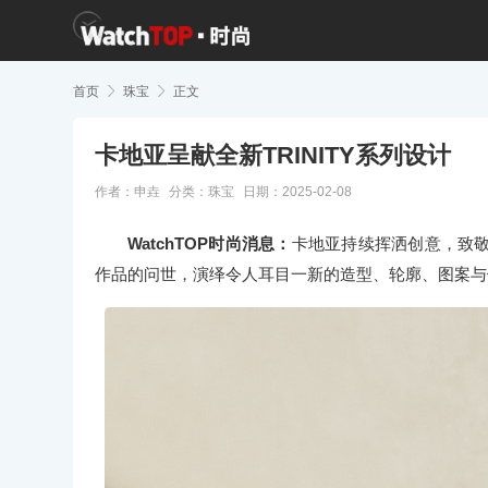
首页

珠宝

正文
卡地亚呈献全新TRINITY系列设计
作者：申垚
分类：
珠宝
日期：2025-02-08
WatchTOP时尚消息：
卡地亚持续挥洒创意，致
作品的问世，演绎令人耳目一新的造型、轮廓、图案与