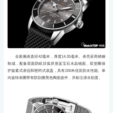
全新腕表直径42毫米，厚度14.35毫米。表壳采用精钢
制成，配备双面防眩目弧拱形蓝宝石水晶镜面、双垫圈保
护旋紧式表冠和密闭式底盖，具有200米优良防水性能。单
向旋转表圈带有防刮擦黑色陶瓷嵌件，并标注潜水刻度。