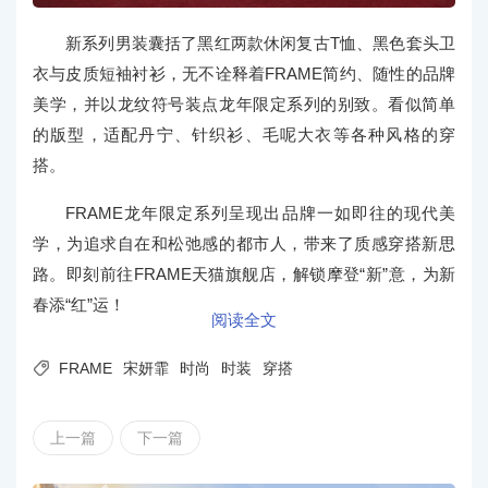
新系列男装囊括了黑红两款休闲复古T恤、黑色套头卫
衣与皮质短袖衬衫，无不诠释着FRAME简约、随性的品牌
美学，并以龙纹符号装点龙年限定系列的别致。看似简单
的版型，适配丹宁、针织衫、毛呢大衣等各种风格的穿
搭。
FRAME龙年限定系列呈现出品牌一如即往的现代美
学，为追求自在和松弛感的都市人，带来了质感穿搭新思
路。即刻前往FRAME天猫旗舰店，解锁摩登“新”意，为新
春添“红”运！
阅读全文

FRAME
宋妍霏
时尚
时装
穿搭
上一篇
下一篇