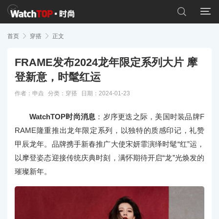


首页

穿搭

正文
FRAME发布2024龙年限定系列大片 摩
登新意，时髦红运
作者：申垚
分类：
穿搭
日期：2024-01-23
WatchTOP时尚消息
：岁序更迭之际，美国时装品牌F
RAME隆重推出龙年限定系列，以独特的质感印记，礼赞
甲辰龙年。品牌携手新春推广大使宋妍霏演绎时髦“红”运，
以摩登姿态迎接传统庆典时刻，满怀期待开启“龙”光焕发的
璀璨新年。