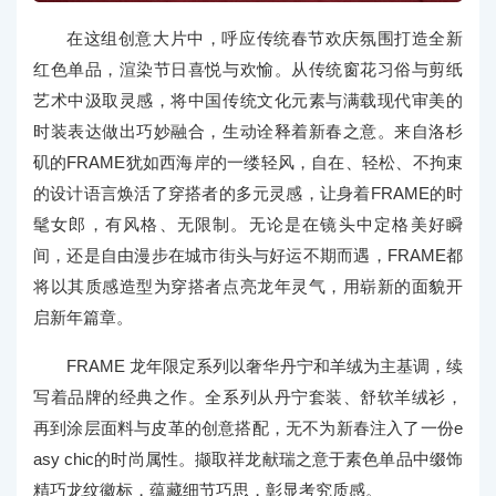
在这组创意大片中，呼应传统春节欢庆氛围打造全新
红色单品，渲染节日喜悦与欢愉。从传统窗花习俗与剪纸
艺术中汲取灵感，将中国传统文化元素与满载现代审美的
时装表达做出巧妙融合，生动诠释着新春之意。来自洛杉
矶的FRAME犹如西海岸的一缕轻风，自在、轻松、不拘束
的设计语言焕活了穿搭者的多元灵感，让身着FRAME的时
髦女郎，有风格、无限制。无论是在镜头中定格美好瞬
间，还是自由漫步在城市街头与好运不期而遇，FRAME都
将以其质感造型为穿搭者点亮龙年灵气，用崭新的面貌开
启新年篇章。
FRAME 龙年限定系列以奢华丹宁和羊绒为主基调，续
写着品牌的经典之作。全系列从丹宁套装、舒软羊绒衫，
再到涂层面料与皮革的创意搭配，无不为新春注入了一份e
asy chic的时尚属性。撷取祥龙献瑞之意于素色单品中缀饰
精巧龙纹徽标，蕴藏细节巧思，彰显考究质感。