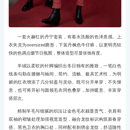
一套火赫红的丹宁套装，有着水洗般的色泽质感。上
衣夹克为oversized廓形，下装丹枫色牛仔裤，以更明亮轻
快的色调点缀节日氛围，整体造型尽显张弛有度。
羊绒以柔软的针脚编织出冬日独有的雅致，一笔白色
线条勾勒在腰侧与袖间，简约、流畅、极具艺术性，为明
媚的红衣增添了几分轻盈与灵动。既可分开单穿，不失惬
意，也可将开衫与圆领毛衣同色叠穿，加持暖意、丰富穿
搭层次。
精制羊毛与细腻的织法让金色毛衣颇显贵气，衣肩和
双袖的褶皱处理加强视觉造型，融合龙纹标识构筑新春穿
搭。黑色卫衣的胸口处，同样配有刺绣金龙纹，舒适随性