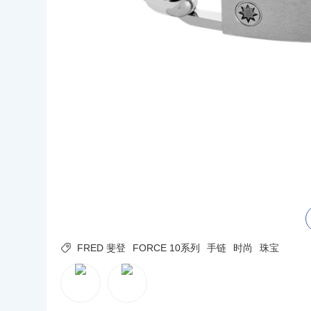
FRED斐登Force 10系列Winch链式手链

FRED 斐登
FORCE 10系列
手链
时尚
珠宝
缆绳轮盘是航海家的必备品，它对每位水手都至关
80 年代，FRED斐登以全新的表达诠释了对蔚蓝海