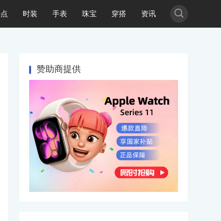

热点
时装
手表
珠宝
穿搭
资讯
赞助商提供