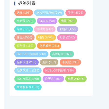
标签列表
迪奥
(198)
格拉苏蒂原创
(216)
手表
(3818)
欧米茄
(220)
腕表
(2790)
明星
(358)
穿搭
(170)
沛纳海
(213)
卡地亚
(172)
珠宝
(2066)
时尚
(9065)
时装
(2072)
百年灵
(158)
路易威登
(251)
BVLGARI宝格丽
(218)
高级珠宝
(268)
品牌大使
(213)
萧邦
(167)
蒂芙尼
(233)
品牌代言人
(235)
HUBLOT宇舶表
(246)
IWC万国表
(168)
浪琴表
(160)
精品店
(226)
限量版腕表
(181)