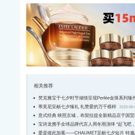
延续Force 10系列手链的经典元素，Force 10
珠宝作品。如今，FRED斐登推出全新Force 10系
角形图案，其轮廓兼具坚韧与优雅风范。该设计灵感
力，以此突出卓越的体育精神及非凡魅力。
相关推荐
梵克雅宝于七夕时节倾情呈现Perlée金珠系列
蒂芙尼呈献七夕臻礼 礼赞爱的万千模样
2026-08-
意式经典 映照京城，布契拉提全新精品店于国
宝诗龙携手全球品牌代言人周冬雨演绎 “起飞吧，
爱是彼此加冕——CHAUMET呈献七夕短片 特