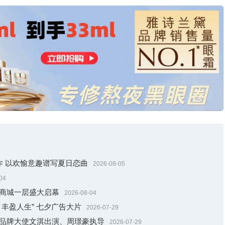
系列Winch将黄金与精钢这两种截然不同的材质巧妙融合，打造出独具一格的
列Winch白金戒指，精钢链绳巧妙嵌入金质边框内，螺钉衔接处均饰以八
源自与缆绳轮盘手柄相匹配的八角齿轮组件，亦是水手控制船帆的助
臻作 以欢愉意趣谱写夏日恋曲
2026-08-05
04
贸商城一层盛大启幕
2026-08-04
丰盈人生” 七夕广告大片
2026-07-29
邀品牌大使文淇出演、周璟豪执导
2026-07-29