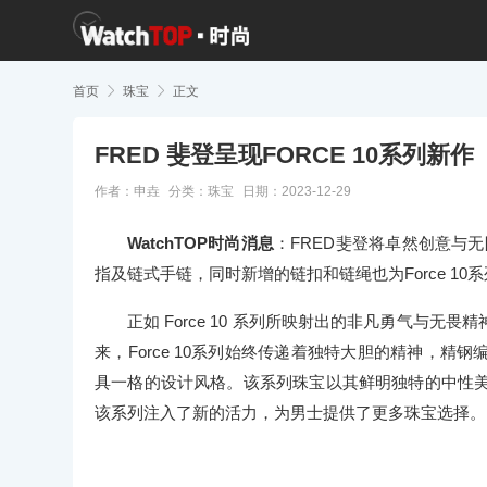
首页

珠宝

正文
FRED 斐登呈现FORCE 10系列新作
作者：申垚
分类：
珠宝
日期：2023-12-29
WatchTOP时尚消息
：FRED斐登将卓然创意与无限活
指及链式手链，同时新增的链扣和链绳也为Force 1
正如 Force 10 系列所映射出的非凡勇气与
来，Force 10系列始终传递着独特大胆的精神，
具一格的设计风格。该系列珠宝以其鲜明独特的中性美学风格
该系列注入了新的活力，为男士提供了更多珠宝选择。