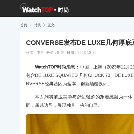
首页

时装

正文
CONVERSE发布DE LUXE几何
作者：申垚
分类：
时装
日期：2023-12-29
WatchTOP时尚消息：
中国，上海（2023年12月2
包含DE LUXE SQUARED 几何CHUCK 70、DE 
NVERSE经典基因为蓝本，创新颠覆设计。
本系列将前卫美学与舒适轻盈的穿着感融为一体
圆，超越边界，展现独具一格的自己。