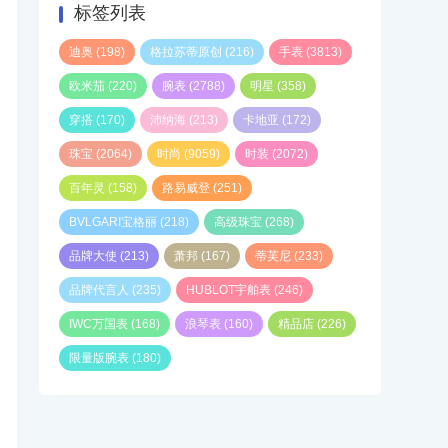
标签列表
迪奥
(198)
格拉苏蒂原创
(216)
手表
(3813)
欧米茄
(220)
腕表
(2788)
明星
(358)
穿搭
(170)
沛纳海
(213)
卡地亚
(172)
珠宝
(2064)
时尚
(9059)
时装
(2072)
百年灵
(158)
路易威登
(251)
BVLGARI宝格丽
(218)
高级珠宝
(268)
品牌大使
(213)
萧邦
(167)
蒂芙尼
(233)
品牌代言人
(235)
HUBLOT宇舶表
(246)
IWC万国表
(168)
浪琴表
(160)
精品店
(226)
限量版腕表
(180)