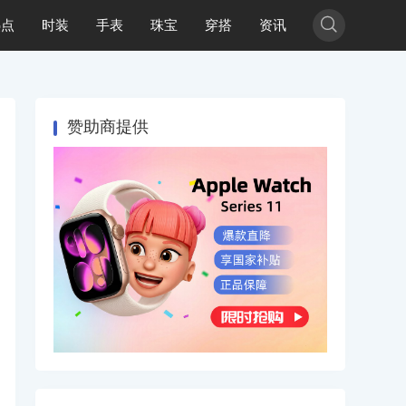

热点
时装
手表
珠宝
穿搭
资讯
赞助商提供