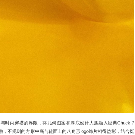
战运动街头与时尚穿搭的界限，将几何图案和厚底设计大胆融入经典Chuck 7
，不规则的方形中底与鞋面上的八角形logo饰片相得益彰，结合挺