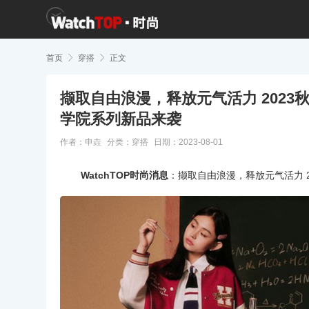
首页

穿搭

正文
撷取自由浪漫，释放元气活力 2023秋季
学院系列新品来袭
作者：申垚
分类：
穿搭
日期：2023-08-01
WatchTOP时尚消息
：撷取自由浪漫，释放元气活力 20