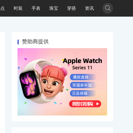

热点
时装
手表
珠宝
穿搭
资讯
赞助商提供