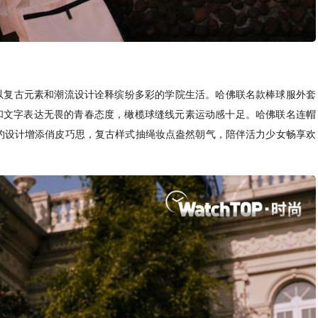
列新品以复古元素和潮流设计诠释缤纷多彩的学院生活。哈佛联名款棒球服外套
O和文字表达无畏的青春态度，橄榄球缝线元素运动感十足。哈佛联名连帽
约设计增添俏皮巧思，复古样式抽绳妆点盎然朝气，陪伴活力少女畅享欢