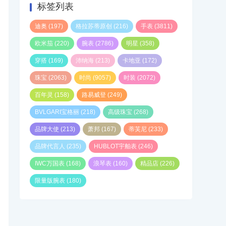
标签列表
迪奥
(197)
格拉苏蒂原创
(216)
手表
(3811)
欧米茄
(220)
腕表
(2786)
明星
(358)
穿搭
(169)
沛纳海
(213)
卡地亚
(172)
珠宝
(2063)
时尚
(9057)
时装
(2072)
百年灵
(158)
路易威登
(249)
BVLGARI宝格丽
(218)
高级珠宝
(268)
品牌大使
(213)
萧邦
(167)
蒂芙尼
(233)
品牌代言人
(235)
HUBLOT宇舶表
(246)
IWC万国表
(168)
浪琴表
(160)
精品店
(226)
限量版腕表
(180)