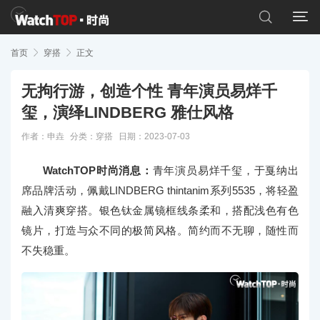


首页

穿搭

正文
无拘行游，创造个性 青年演员易烊千
玺，演绎LINDBERG 雅仕风格
作者：申垚
分类：
穿搭
日期：2023-07-03
WatchTOP时尚消息：
青年演员易烊千玺，于戛纳出
席品牌活动，佩戴LINDBERG thintanim系列5535，将轻盈
融入清爽穿搭。银色钛金属镜框线条柔和，搭配浅色有色
镜片，打造与众不同的极简风格。简约而不无聊，随性而
不失稳重。