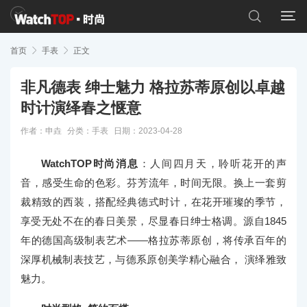


首页

手表

正文
非凡德表 绅士魅力 格拉苏蒂原创以卓越
时计演绎春之惬意
作者：申垚
分类：
手表
日期：2023-04-28
WatchTOP时尚消息
：人间四月天，聆听花开的声
音，感受生命的色彩。芬芳流年，时间无限。换上一套剪
裁精致的西装，搭配经典德式时计，在花开璀璨的季节，
享受无处不在的春日美景，尽显春日绅士格调。源自1845
年的德国高级制表艺术——格拉苏蒂原创，将传承百年的
深厚机械制表技艺，与德系原创美学精心融合， 演绎雅致
魅力。