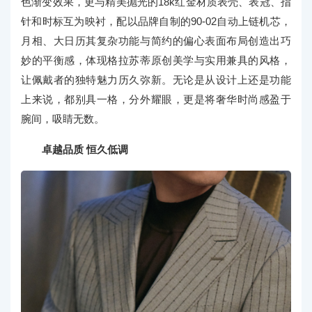
色渐变效果，更与精美抛光的18k红金材质表壳、表冠、指
针和时标互为映衬，配以品牌自制的90-02自动上链机芯，
月相、大日历其复杂功能与简约的偏心表面布局创造出巧
妙的平衡感，体现格拉苏蒂原创美学与实用兼具的风格，
让佩戴者的独特魅力历久弥新。无论是从设计上还是功能
上来说，都别具一格，分外耀眼，更是将奢华时尚感盈于
腕间，吸睛无数。
卓越品质 恒久低调