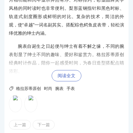
风格的同时读时也非常便利。梨形蓝钢指针和黑色时标、
轨道式刻度圈形成鲜明的对比。复杂的技术，简洁的外
观，使“卓越”一词名副其实。搭配棕色鳄鱼皮表带，轻松演
绎优雅的绅士内涵。
腕表自诞生之日起便与绅士有着不解之缘，不同的腕
表彰显了绅士不同的趣味、爱好和鉴赏力。格拉苏蒂原创
经典时计作品，陪你一起感受时间，为春日造型搭配点睛
添彩。
阅读全文

格拉苏蒂原创
时尚
腕表
手表
上一篇
下一篇