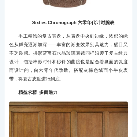
Si
xties Chronograph 六零年代计时腕表
手工精饰的复古表盘，从表盘中央到边缘，浓郁的绿
色从鲜亮逐渐加深——丰富的渐变效果别具魅力，醒目又
不乏质感。拱形蓝宝石水晶玻璃表镜同样沿袭了复古经典
设计，包括棒形时针和秒针的曲度也是贴合着盘面的弧度
而设计的，向六零年代致敬。搭配灰棕色绒面小牛皮表
带，将复古态度进行到底。
精益求精 多面魅力