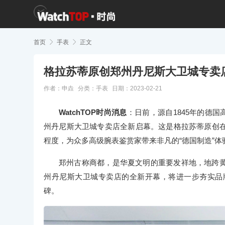
首页

手表

正文
格拉苏蒂原创郑州丹尼斯大卫城专卖
作者：申垚
分类：
手表
日期：2023-02-21
WatchTOP时尚消息
：日前，源自1845年的德国高级
州丹尼斯大卫城专卖店全新启幕。这是格拉苏蒂原创
程度，为众多高级腕表鉴赏家带来非凡的“德国制造”体
郑州古称商都，是华夏文明的重要发祥地，地跨
州丹尼斯大卫城专卖店的全新开幕，将进一步夯实品
碑。