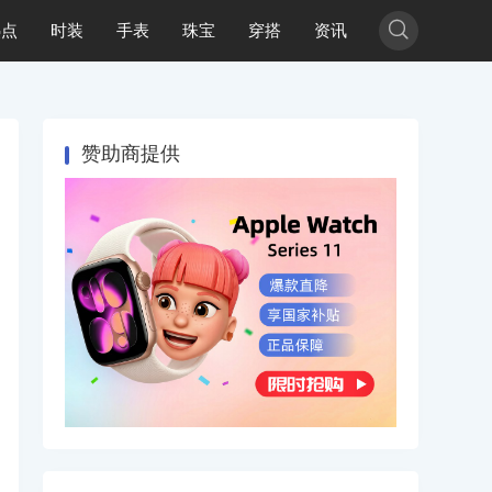

热点
时装
手表
珠宝
穿搭
资讯
赞助商提供