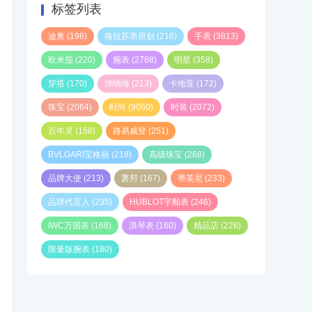
标签列表
迪奥
(198)
格拉苏蒂原创
(216)
手表
(3813)
欧米茄
(220)
腕表
(2788)
明星
(358)
穿搭
(170)
沛纳海
(213)
卡地亚
(172)
珠宝
(2064)
时尚
(9060)
时装
(2072)
百年灵
(158)
路易威登
(251)
BVLGARI宝格丽
(218)
高级珠宝
(268)
品牌大使
(213)
萧邦
(167)
蒂芙尼
(233)
品牌代言人
(235)
HUBLOT宇舶表
(246)
IWC万国表
(168)
浪琴表
(160)
精品店
(226)
限量版腕表
(180)