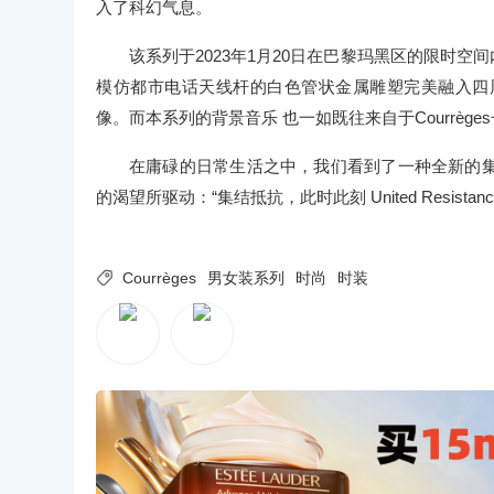
⼊了科幻⽓息。
该系列于2023年1⽉20⽇在巴黎玛⿊区的限时空间内
模仿都市电话天线杆的⽩⾊管状⾦属雕塑完美融⼊四
像。⽽本系列的背景⾳乐 也⼀如既往来⾃于Courrège
在庸碌的⽇常⽣活之中，我们看到了⼀种全新的
的渴望所驱动：“集结抵抗，此时此刻 United Resistance, Tog

Courrèges
男⼥装系列
时尚
时装