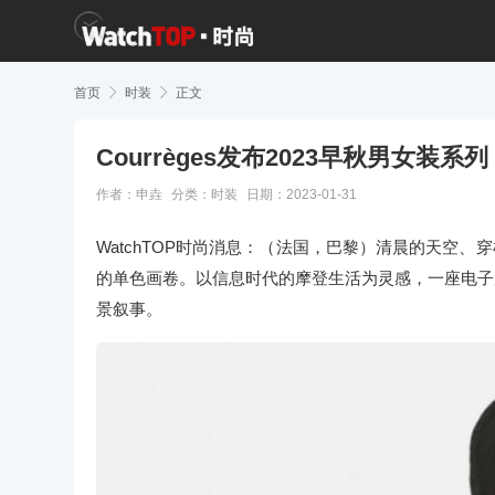
首页

时装

正文
Courrèges发布2023早秋男⼥装系列
作者：申垚
分类：
时装
日期：2023-01-31
WatchTOP时尚消息：（法国，巴黎）清晨的天空
的单⾊画卷。以信息时代的摩登⽣活为灵感，⼀座电⼦屏幕构
景叙事。