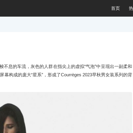
首页
、穿梭不息的车流，灰⾊的⼈群在指尖上的虚拟“⽓泡”中呈现出⼀副柔和
成的庞⼤“星系”，形成了Courrèges 2023早秋男⼥装系列的背