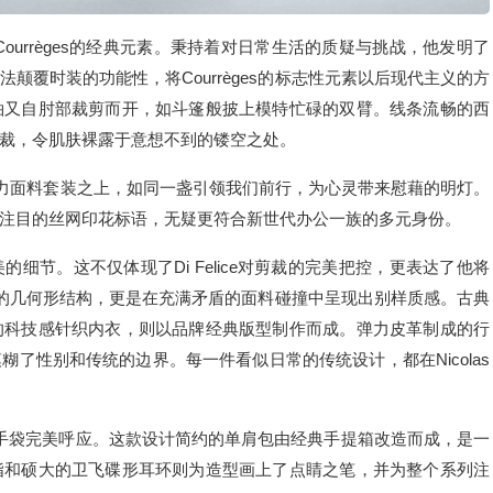
新定义了Courrèges的经典元素。秉持着对⽇常⽣活的质疑与挑战，他发明了
颠覆时装的功能性，将Courrèges的标志性元素以后现代主义的⽅
袖⼜⾃肘部裁剪⽽开，如⽃篷般披上模特忙碌的双臂。线条流畅的西
裁，令肌肤裸露于意想不到的镂空之处。
弹⼒⾯料套装之上，如同⼀盏引领我们前⾏，为⼼灵带来慰藉的明灯。
注⽬的丝⽹印花标语，⽆疑更符合新世代办公⼀族的多元⾝份。
细节。这不仅体现了Di Felice对剪裁的完美把控，更表达了他将
标志性的⼏何形结构，更是在充满⽭盾的⾯料碰撞中呈现出别样质感。古典
的科技感针织内⾐，则以品牌经典版型制作⽽成。弹⼒⽪⾰制成的⾏
了性别和传统的边界。每⼀件看似⽇常的传统设计，都在Nicolas
d⼿袋完美呼应。这款设计简约的单肩包由经典⼿提箱改造⽽成，是⼀
指和硕⼤的卫飞碟形⽿环则为造型画上了点睛之笔，并为整个系列注