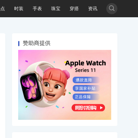

热点
时装
手表
珠宝
穿搭
资讯
赞助商提供