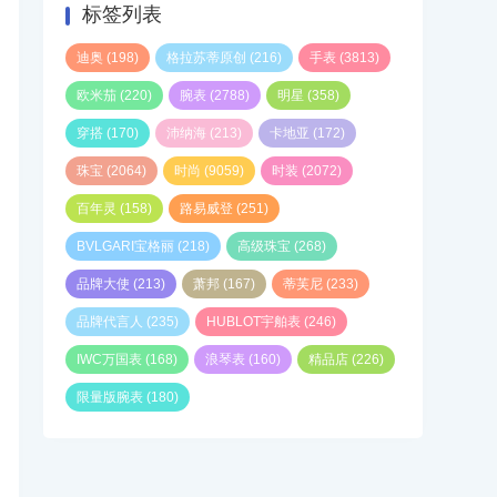
标签列表
迪奥
(198)
格拉苏蒂原创
(216)
手表
(3813)
欧米茄
(220)
腕表
(2788)
明星
(358)
穿搭
(170)
沛纳海
(213)
卡地亚
(172)
珠宝
(2064)
时尚
(9059)
时装
(2072)
百年灵
(158)
路易威登
(251)
BVLGARI宝格丽
(218)
高级珠宝
(268)
品牌大使
(213)
萧邦
(167)
蒂芙尼
(233)
品牌代言人
(235)
HUBLOT宇舶表
(246)
IWC万国表
(168)
浪琴表
(160)
精品店
(226)
限量版腕表
(180)