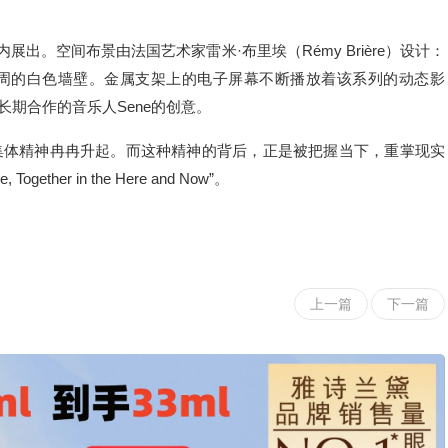
展出。空间布景由法国艺术家雷⽶·布⾥埃（Rémy Brière）设计：
周的⽩⾊墙壁。⾦属⽀架上的电⼦屏幕不断播放着该系列的动态影
s长期合作的⾳乐⼈Sene的创意。
集体精神冉冉升起。⽽这种精神的背后，正是被把握当下，重掌现实
ether in the Here and Now”。
上一篇
下一篇