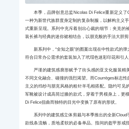
本季，品牌创意总监Nicolas Di Felice重
⼀种为新世代族群度⾝定制的复杂制服，以解构主义⼿法
式重新呈现。系列中充斥着别出⼼裁的细节：夹克的
装长裤与经典的迷你裙相结合，以朋克般的⼿法⼤胆剪
新系列中，“全知之眼”的图案出现在中性款式的
符合⽇常办公需求的套装加⼊了玳瑁⾊迷彩印花和引⼈
严谨的建筑感廓形赋予了街头感的亚⽂化服装精美的
不同⽂化融合、碰撞的强烈渴望。⽽Courrèges
主义的绉纱与朋克风格的粗针⽺⽑相搭配。隐约可见
军靴被设计成⾼筒过膝的款式，穿着于男模⾝上，更模糊
Di Felice扭曲⽽独特的⽬光中变换了原有的形状。
系列中的建筑感⽴体剪裁与本季推出的全新Clou
款线条流畅，质地柔软的必备单品。指间的盔甲形戒