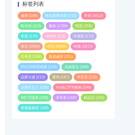
标签列表
迪奥
(198)
格拉苏蒂原创
(216)
手表
(3813)
欧米茄
(220)
腕表
(2788)
明星
(358)
穿搭
(170)
沛纳海
(213)
卡地亚
(172)
珠宝
(2064)
时尚
(9059)
时装
(2072)
百年灵
(158)
路易威登
(251)
BVLGARI宝格丽
(218)
高级珠宝
(268)
品牌大使
(213)
萧邦
(167)
蒂芙尼
(233)
品牌代言人
(235)
HUBLOT宇舶表
(246)
IWC万国表
(168)
浪琴表
(160)
精品店
(226)
限量版腕表
(180)