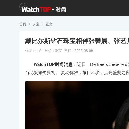
首页

珠宝

正文
戴比尔斯钻石珠宝相伴张碧晨、张艺
作者：申垚
分类：
珠宝
日期：2022-08-09
WatchTOP时尚消息
：近日，De Beers Jew
百花奖颁奖典礼。 灵动优雅，耀目璀璨，点亮盛典之