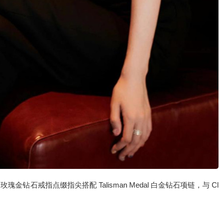
 玫瑰金钻石戒指点缀指尖搭配 Talisman Medal 白金钻石项链，与 Cl