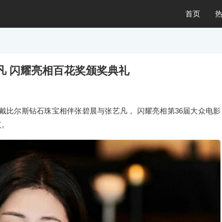
首页
凡 闪耀亮相百花奖颁奖典礼
ellers 戴比尔斯钻石珠宝相伴张碧晨与张艺凡， 闪耀亮相第36届大众电影
夜。