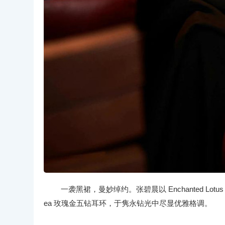
一袭黑裙，曼妙绰约。张碧晨以 Enchanted Lotus
ea 玫瑰金五钻耳环，于隽永钻光中尽显优雅格调。