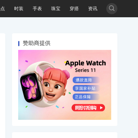

热点
时装
手表
珠宝
穿搭
资讯
赞助商提供