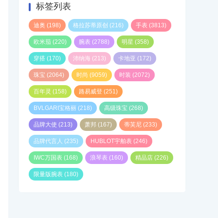
标签列表
迪奥
(198)
格拉苏蒂原创
(216)
手表
(3813)
欧米茄
(220)
腕表
(2788)
明星
(358)
穿搭
(170)
沛纳海
(213)
卡地亚
(172)
珠宝
(2064)
时尚
(9059)
时装
(2072)
百年灵
(158)
路易威登
(251)
BVLGARI宝格丽
(218)
高级珠宝
(268)
品牌大使
(213)
萧邦
(167)
蒂芙尼
(233)
品牌代言人
(235)
HUBLOT宇舶表
(246)
IWC万国表
(168)
浪琴表
(160)
精品店
(226)
限量版腕表
(180)