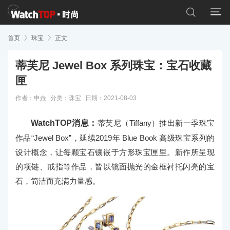


首页

珠宝

正文
蒂芙尼 Jewel Box 系列珠宝：宝石收藏
匣
作者：申垚
分类：
珠宝
日期：2021-08-03
WatchTOP消息：
蒂芙尼（Tiffany）推出新一季珠宝
作品“Jewel Box”，延续2019年 Blue Book 高级珠宝系列的
设计概念，让每颗宝石镶嵌于方形珠宝匣里。新作所呈现
的项链、戒指等作品，皆以镜面抛光的金框衬托闪亮的宝
石，简洁而充满力量感。