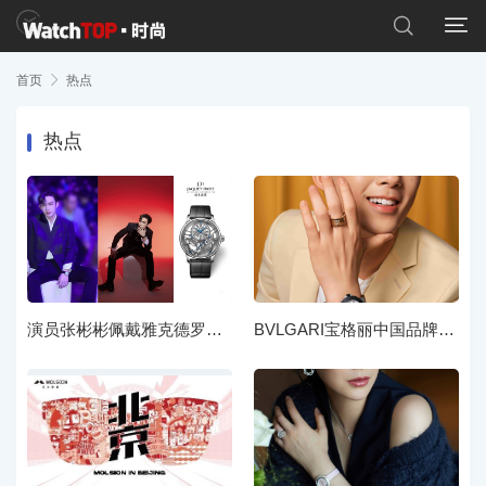


首页

热点
热点
演员张彬彬佩戴雅克德罗腕表出席时尚活动
BVLGARI宝格丽中国品牌代言人吴磊、中国品牌形象大使赵露思 邀你赴约520浪漫之旅