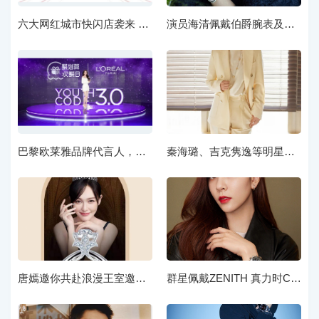
六大网红城市快闪店袭来 肖战代言的陌森眼镜五一假期开启“宠粉”模式
演员海清佩戴伯爵腕表及珠宝优雅亮相品牌活动
巴黎欧莱雅品牌代言人，欧阳娜娜与巴黎欧莱雅引领大家一同见证全新第三代欧莱雅黑精华的奇迹
秦海璐、吉克隽逸等明星佩戴布契拉提珠宝，阐扬飒然姿彩
唐嫣邀你共赴浪漫王室邀约，Leysen莱绅通灵为你准备了精美的钻石珠宝，为浪漫加码
群星佩戴ZENITH 真力时CHRONOMASTER SPORT腕表 诠释缤纷魅力