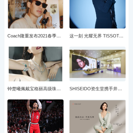
Coach隆重发布2021春季太阳眼镜系列 Jennifer Lopez与林书豪共同演绎
这一刻 光耀无界 TISSOT天梭表携手黄晓明、陈飞宇、朱婧汐 探索多维可能 演绎无界主张
钟楚曦佩戴宝格丽高级珠宝拍摄杂志大片
SHISEIDO资生堂携手井柏然开启「纯A真空之旅」