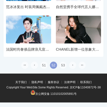
范冰冰复出 时装周佩戴杰克宝腕表尽显从容自信气质
自然堂携手全球代言人娜扎分享美丽的秘诀！
法国时尚奢侈品牌浪凡宣布于朦胧成为品牌全新形象大使
CHANEL新增一位形象大使 辛芷蕾
‹‹
‹
›
››
51
52
53
关于我们
隐私声明
服务协议
法律声明
联系我们
Copyright Your WebSite.Some Rights Reserved.
京ICP备11040872号-38
京公网安备 11010102005891号