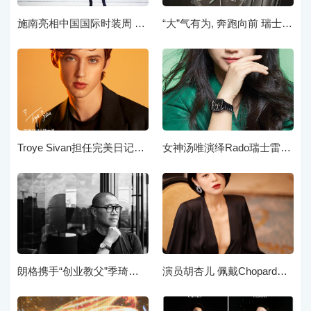
施南亮相中国国际时装周 时尚优雅气场十足
“大”气有为, 奔跑向前 瑞士美度表正式宣布郑恺成为品牌首位代言人
Troye Sivan担任完美日记品牌大使
女神汤唯演绎Rado瑞士雷达表2020全新广告大片
朗格携手“创业教父”季琦呈现《时间的见证》
演员胡杏儿 佩戴ChopardHighJewelry系列戒指及ChopardPreciousLace系列耳环出席ELLE风尚大典