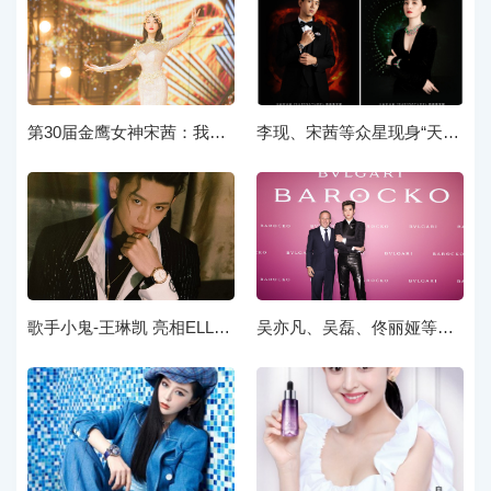
第30届金鹰女神宋茜：我真的很爱戴表
李现、宋茜等众星现身“天价”直播间 展示1.9亿的单品？
歌手小鬼-王琳凯 亮相ELLE风尚大典
吴亦凡、吴磊、佟丽娅等众星现身宝格丽巴洛克高级珠宝展上海站