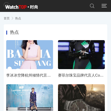


首页

热点
热点
李冰冰空降杭州倾情代言年度最火白茶茶饮
赛菲尔珠宝品牌代言人CoCo李玟再次演绎经典歌曲《刀马旦》