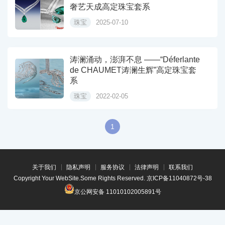
奢艺天成高定珠宝套系
珠宝
2025-07-10
涛澜涌动，澎湃不息 ——“Déferlante
de CHAUMET涛澜生辉”高定珠宝套
系
珠宝
2022-02-05
1
关于我们
隐私声明
服务协议
法律声明
联系我们
Copyright Your WebSite.Some Rights Reserved.
京ICP备11040872号-38
京公网安备 11010102005891号