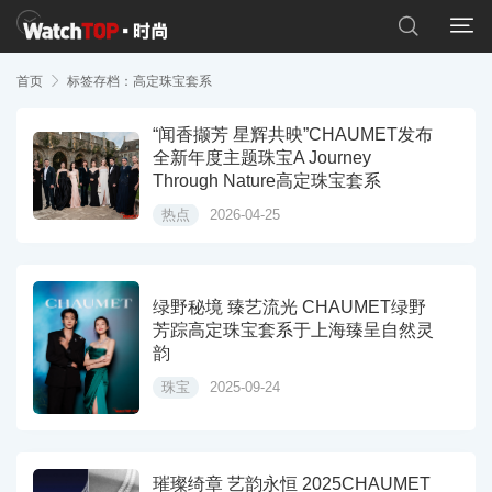


首页

标签存档：高定珠宝套系
“闻香撷芳 星辉共映”CHAUMET发布
全新年度主题珠宝A Journey
Through Nature高定珠宝套系
热点
2026-04-25
绿野秘境 臻艺流光 CHAUMET绿野
芳踪高定珠宝套系于上海臻呈自然灵
韵
珠宝
2025-09-24
璀璨绮章 艺韵永恒 2025CHAUMET