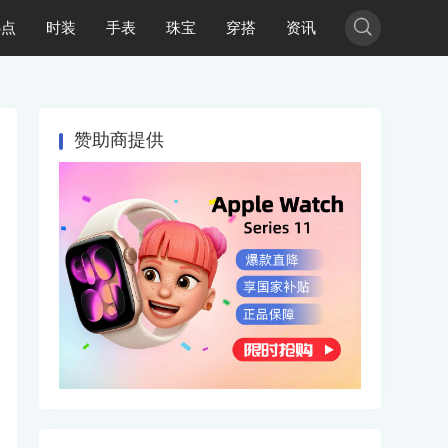

热点
时装
手表
珠宝
穿搭
资讯
赞助商提供