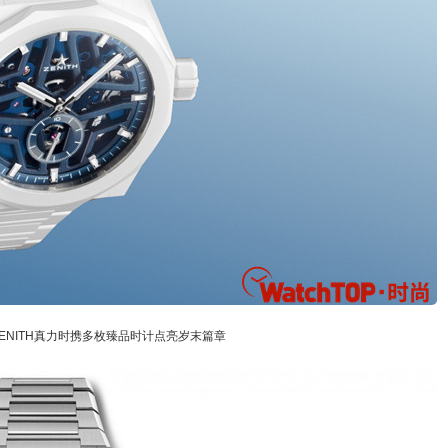
ENITH真力时携多枚臻品时计点亮岁末篇章