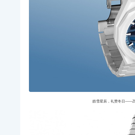
皓雪星辰，礼赞冬日——Z