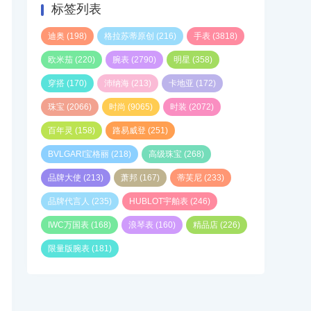
标签列表
迪奥
(198)
格拉苏蒂原创
(216)
手表
(3818)
欧米茄
(220)
腕表
(2790)
明星
(358)
穿搭
(170)
沛纳海
(213)
卡地亚
(172)
珠宝
(2066)
时尚
(9065)
时装
(2072)
百年灵
(158)
路易威登
(251)
BVLGARI宝格丽
(218)
高级珠宝
(268)
品牌大使
(213)
萧邦
(167)
蒂芙尼
(233)
品牌代言人
(235)
HUBLOT宇舶表
(246)
IWC万国表
(168)
浪琴表
(160)
精品店
(226)
限量版腕表
(181)