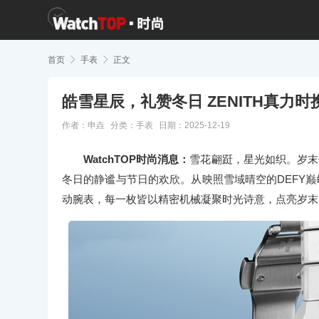
首页

手表

正文
皓雪星辰，礼赞冬日 ZENITH真力
作者：申垚
分类：
手表
日期：2025-12-19
WatchTOP时尚消息：
雪花翩跹，星光如织。岁末
冬日的静谧与节日的欢欣。从映照雪域晴空的DEFY巅
动腕表，每一枚皆以精密机械凝聚时光诗意，点亮岁末