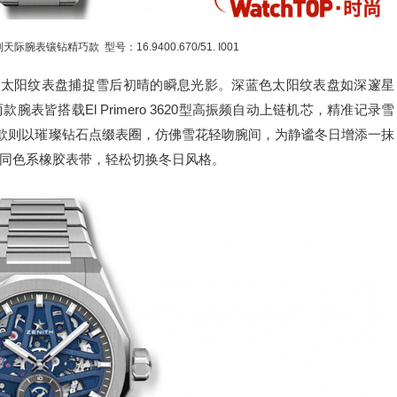
际腕表镶钻精巧款 型号：16.9400.670/51. I001
色太阳纹表盘捕捉雪后初晴的瞬息光影。深蓝色太阳纹表盘如深邃星
皆搭载El Primero 3620型高振频自动上链机芯，精准记录雪
巧款则以璀璨钻石点缀表圈，仿佛雪花轻吻腕间，为静谧冬日增添一抹
同色系橡胶表带，轻松切换冬日风格。