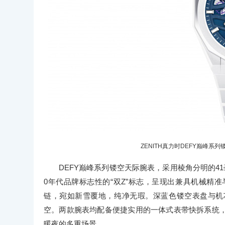
ZENITH真力时DEFY巅峰系列镂空
DEFY巅峰系列镂空天际腕表，采用棱角分明的4
0年代品牌标志性的“双Z”标志，呈现出兼具机械精
链，宛如新雪覆地，纯净无瑕。深蓝色镂空表盘与机芯
空。两款腕表均配备便捷实用的一体式表带快拆系统
暖夜的多重场景。