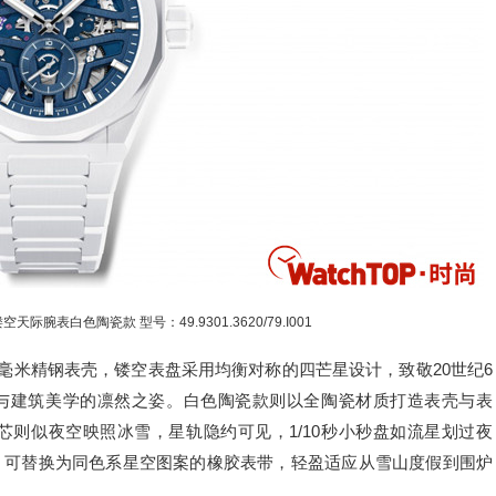
天际腕表白色陶瓷款 型号：49.9301.3620/79.I001
1毫米精钢表壳，镂空表盘采用均衡对称的四芒星设计，致敬20世纪6
准与建筑美学的凛然之姿。白色陶瓷款则以全陶瓷材质打造表壳与表
则似夜空映照冰雪，星轨隐约可见，1/10秒小秒盘如流星划过夜
，可替换为同色系星空图案的橡胶表带，轻盈适应从雪山度假到围炉