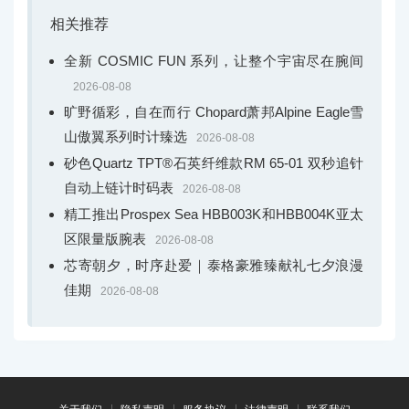
相关推荐
全新 COSMIC FUN 系列，让整个宇宙尽在腕间
2026-08-08
旷野循彩，自在而行 Chopard萧邦Alpine Eagle雪
山傲翼系列时计臻选
2026-08-08
砂色Quartz TPT®石英纤维款RM 65-01 双秒追针
自动上链计时码表
2026-08-08
精工推出Prospex Sea HBB003K和HBB004K亚太
区限量版腕表
2026-08-08
芯寄朝夕，时序赴爱｜泰格豪雅臻献礼七夕浪漫
佳期
2026-08-08